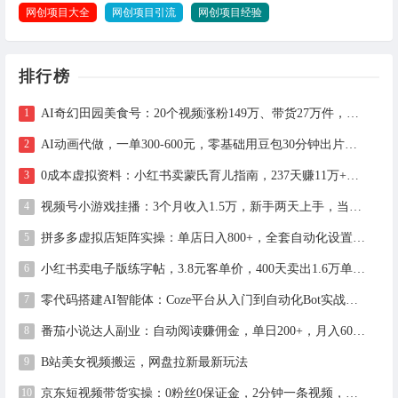
网创项目大全
网创项目引流
网创项目经验
排行榜
AI奇幻田园美食号：20个视频涨粉149万、带货27万件，手把手拆解教程（含工具）
AI动画代做，一单300-600元，零基础用豆包30分钟出片，长期接单渠道公开
0成本虚拟资料：小红书卖蒙氏育儿指南，237天赚11万+（附全流程操作）
视频号小游戏挂播：3个月收入1.5万，新手两天上手，当天见收益
拼多多虚拟店矩阵实操：单店日入800+，全套自动化设置教学
小红书卖电子版练字帖，3.8元客单价，400天卖出1.6万单的全流程拆解
零代码搭建AI智能体：Coze平台从入门到自动化Bot实战全攻略
番茄小说达人副业：自动阅读赚佣金，单日200+，月入6000-15000
B站美女视频搬运，网盘拉新最新玩法
京东短视频带货实操：0粉丝0保证金，2分钟一条视频，新手日赚1千+