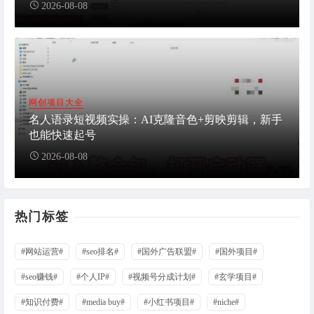
2026-08-08
网创项目大全
名人语录短视频实操：AI克隆音色+剪映剪辑，新手
也能快速起号
2026-08-08
热门标签
#网站运营#
#seo排名#
#国外广告联盟#
#国外项目#
#seo赚钱#
#个人IP#
#视频号分成计划#
#玄学项目#
#知识付费#
#media buy#
#小红书项目#
#niche#