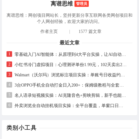
离谱思维
管理员
离谱思维：网创项目网站长，坚持更新分享互联网各类网创项目和
个人网创经验，欢迎大家的访问。
作者主页
|
1577 篇文章
最近文章
1
零基础入门AI智能体：从原理到4大平台实操，让AI自动干活
2
小红书冷门虚拟项目：心理测评单份1.99元，102天卖出2.4万份，月入1万+
3
Walmart（沃尔玛）浏览标注项目实操：单账号日收益约3美金，电脑可多开
4
3台OPPO手机全自动打金日入200+：保姆级教程与全套工具详解
5
名人语录短视频实操：AI克隆音色+剪映剪辑，新手也能快速起号
6
外卖浏览全自动挂机项目实操：全平台覆盖，单窗口日收益30+，支持批量矩阵多开
类别小工具