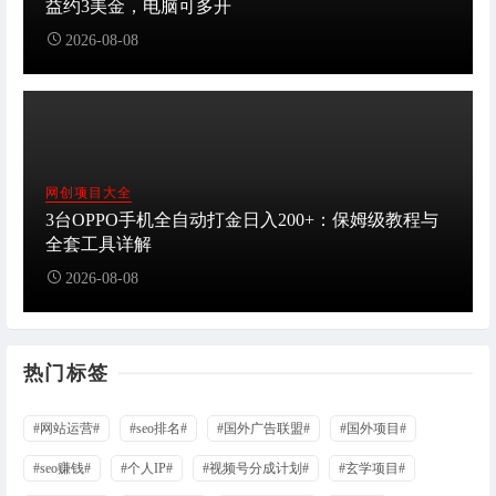
益约3美金，电脑可多开
2026-08-08
网创项目大全
3台OPPO手机全自动打金日入200+：保姆级教程与
全套工具详解
2026-08-08
热门标签
#网站运营#
#seo排名#
#国外广告联盟#
#国外项目#
#seo赚钱#
#个人IP#
#视频号分成计划#
#玄学项目#