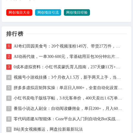
网创项目大全
网创项目引流
网创项目经验
排行榜
AI奇幻田园美食号：20个视频涨粉149万、带货27万件，手把手拆解教程（含工具）
AI动画代做，一单300-600元，零基础用豆包30分钟出片，长期接单渠道公开
0成本虚拟资料：小红书卖蒙氏育儿指南，237天赚11万+（附全流程操作）
视频号小游戏挂播：3个月收入1.5万，新手两天上手，当天见收益
拼多多虚拟店矩阵实操：单店日入800+，全套自动化设置教学
小红书卖电子版练字帖，3.8元客单价，400天卖出1.6万单的全流程拆解
番茄小说达人副业：自动阅读赚佣金，单日200+，月入6000-15000
零代码搭建AI智能体：Coze平台从入门到自动化Bot实战全攻略
B站美女视频搬运，网盘拉新最新玩法