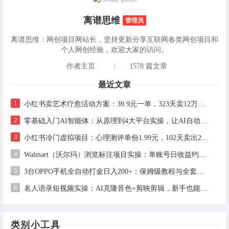
离谱思维
管理员
离谱思维：网创项目网站长，坚持更新分享互联网各类网创项目和
个人网创经验，欢迎大家的访问。
作者主页
|
1578 篇文章
最近文章
1
小红书卖艺术疗愈活动方案：39.9元一单，323天卖12万+的完整实操拆解
2
零基础入门AI智能体：从原理到4大平台实操，让AI自动干活
3
小红书冷门虚拟项目：心理测评单份1.99元，102天卖出2.4万份，月入1万+
4
Walmart（沃尔玛）浏览标注项目实操：单账号日收益约3美金，电脑可多开
5
3台OPPO手机全自动打金日入200+：保姆级教程与全套工具详解
6
名人语录短视频实操：AI克隆音色+剪映剪辑，新手也能快速起号
类别小工具