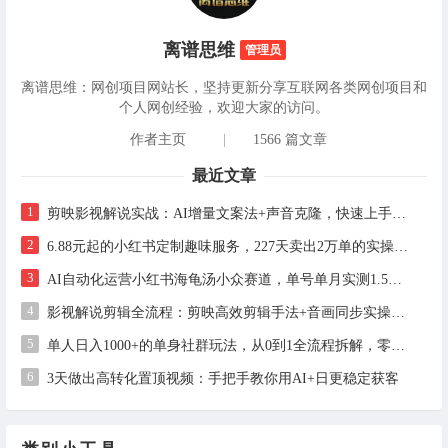
离谱思维
管理员
离谱思维：网创项目网站长，坚持更新分享互联网各类网创项目和
个人网创经验，欢迎大家的访问。
作者主页
|
1566 篇文章
最近文章
1
剪映影视解说实战：AI增量文案法+声音克隆，快速上手精选级解说
2
6.88元起的小红书定制趣味服务，227天卖出2万单的实操拆解
3
AI自动化运营小红书海龟汤小众赛道，单号单月实测1.5w+，多账号矩阵操作全解析
4
影视解说剪辑全流程：剪映高效剪辑手法+音画同步实操指南
5
单人日入1000+的单身社群玩法，从0到1全流程拆解，零基础也能照做
6
3天做出高转化置顶视频：手把手教你用AI+日更稳定获客