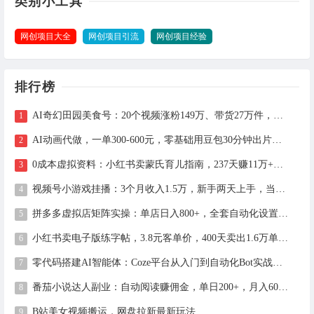
类别小工具
网创项目大全
网创项目引流
网创项目经验
排行榜
AI奇幻田园美食号：20个视频涨粉149万、带货27万件，手把手拆解教程（含工具）
AI动画代做，一单300-600元，零基础用豆包30分钟出片，长期接单渠道公开
0成本虚拟资料：小红书卖蒙氏育儿指南，237天赚11万+（附全流程操作）
视频号小游戏挂播：3个月收入1.5万，新手两天上手，当天见收益
拼多多虚拟店矩阵实操：单店日入800+，全套自动化设置教学
小红书卖电子版练字帖，3.8元客单价，400天卖出1.6万单的全流程拆解
零代码搭建AI智能体：Coze平台从入门到自动化Bot实战全攻略
番茄小说达人副业：自动阅读赚佣金，单日200+，月入6000-15000
B站美女视频搬运，网盘拉新最新玩法