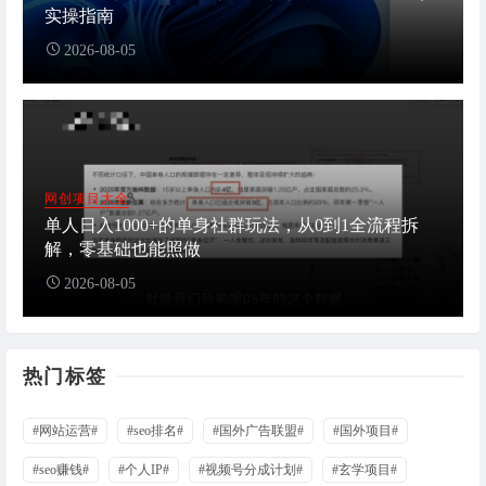
实操指南
2026-08-05
网创项目大全
单人日入1000+的单身社群玩法，从0到1全流程拆
解，零基础也能照做
2026-08-05
热门标签
#网站运营#
#seo排名#
#国外广告联盟#
#国外项目#
#seo赚钱#
#个人IP#
#视频号分成计划#
#玄学项目#