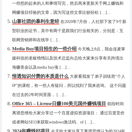
一些想的起来的人和事情写完，然后再来更新关于网上赚钱和
网赚项目经验的文章，因为写这些文章比较轻松 […]...
山寨社团的暴利生意经
在2020年7月份，人社部下发了9个新
型职业的证书，其中有两个是跟我们行业相关的，分别是：互
联网营销师和在线学 […]...
Media Buy项目招生的一些介绍
今天晚上8点，我会连麦掌
媒科技的老板惰惰以及技术总监向总给大家来分享有关跨境出
海赚美金以及media buy项 […]...
悟透知识付费的本质是什么
大家看我发了弟子训练营“个人
IP”的课程，有一些人有疑问，所以找到了我来咨询。 这个问题
在过去的2年时间里面， […]...
Office 365 – License日赚100美元国外赚钱项目
前段时间
离谱思维给大家分享过一个百度虚拟资源项目： 通过百度竞价
或者网站SEO来获取windows激活码、of […]...
2024年赚钱好项目
今天给大家分享下离谱思维认为的2024年