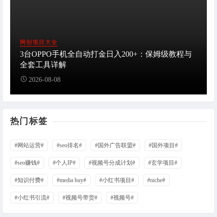
网创项目大全
3台OPPO手机全自动打金日入200+：保姆级教程与
全套工具详解
2026-08-08
热门标签
#网站运营#
#seo排名#
#国外广告联盟#
#国外项目#
#seo赚钱#
#个人IP#
#视频号分成计划#
#玄学项目#
#知识付费#
#media buy#
#小红书项目#
#niche#
#小红书引流#
#视频号带货#
#视频号#