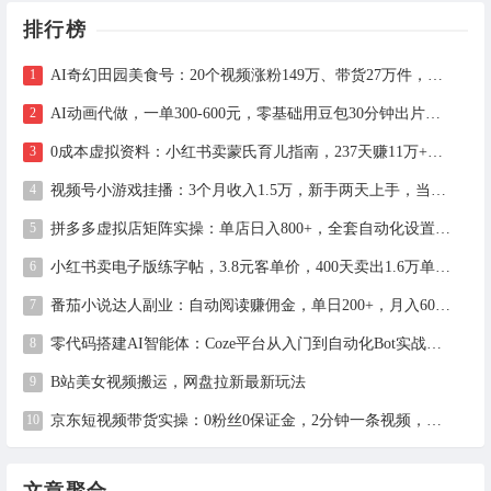
排行榜
AI奇幻田园美食号：20个视频涨粉149万、带货27万件，手把手拆解教程（含工具）
AI动画代做，一单300-600元，零基础用豆包30分钟出片，长期接单渠道公开
0成本虚拟资料：小红书卖蒙氏育儿指南，237天赚11万+（附全流程操作）
视频号小游戏挂播：3个月收入1.5万，新手两天上手，当天见收益
拼多多虚拟店矩阵实操：单店日入800+，全套自动化设置教学
小红书卖电子版练字帖，3.8元客单价，400天卖出1.6万单的全流程拆解
番茄小说达人副业：自动阅读赚佣金，单日200+，月入6000-15000
零代码搭建AI智能体：Coze平台从入门到自动化Bot实战全攻略
B站美女视频搬运，网盘拉新最新玩法
京东短视频带货实操：0粉丝0保证金，2分钟一条视频，新手日赚1千+