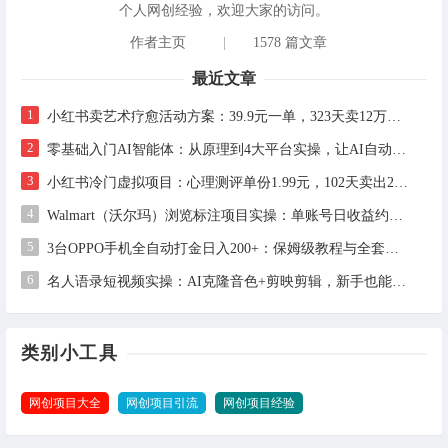
个人网创经验，欢迎大家的访问。
作者主页
|
1578 篇文章
最近文章
1
小红书卖艺术疗愈活动方案：39.9元一单，323天卖12万+的完整实操拆解
2
零基础入门AI智能体：从原理到4大平台实操，让AI自动干活
3
小红书冷门虚拟项目：心理测评单份1.99元，102天卖出2.4万份，月入1万+
4
Walmart（沃尔玛）浏览标注项目实操：单账号日收益约3美金，电脑可多开
5
3台OPPO手机全自动打金日入200+：保姆级教程与全套工具详解
6
名人语录短视频实操：AI克隆音色+剪映剪辑，新手也能快速起号
类别小工具
网创项目大全
网创项目引流
网创项目经验