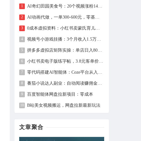
AI奇幻田园美食号：20个视频涨粉149万、带货27万件，手把手拆解教程（含工具）
AI动画代做，一单300-600元，零基础用豆包30分钟出片，长期接单渠道公开
0成本虚拟资料：小红书卖蒙氏育儿指南，237天赚11万+（附全流程操作）
视频号小游戏挂播：3个月收入1.5万，新手两天上手，当天见收益
拼多多虚拟店矩阵实操：单店日入800+，全套自动化设置教学
小红书卖电子版练字帖，3.8元客单价，400天卖出1.6万单的全流程拆解
零代码搭建AI智能体：Coze平台从入门到自动化Bot实战全攻略
番茄小说达人副业：自动阅读赚佣金，单日200+，月入6000-15000
百度智能体网盘拉新项目：零成本
B站美女视频搬运，网盘拉新最新玩法
文章聚合