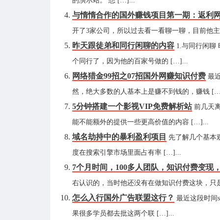
的演示站。 想 […]...
与惰惰合作的国外赚钱项目第一期：返利
开了3家公司，所以过去看一看聊一聊，目前他主要做
昨天跟徒弟和同行闲聊的内容
1.与同行闲
个同行了，因为他的百家号做的 […]...
网络猎金99招之07招国外网赚知识付费
最
然，绝大多数的人基本上是赚不到钱的，赚钱 […].
5分钟搭建一个影视VIP免费解析站
前几天
能不能额外的提供一些更高价值的内容 […]...
域名劫持中的暴利盈利项目
先了解几个基本
度在搜索引擎市场里面占有率 […]...
7个月时间，100多人团队，知识付费变现，
右认识的，当时他还没有在做知识付费这块，只是在跑
怎么入行国外广告联盟这行？
最近这段时间s
果很多学员都去批这两个联 […]...