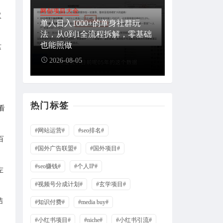
网创项目大全
汉
单人日入1000+的单身社群玩
法，从0到1全流程拆解，零基础
也能照做
这
2026-08-05
当
热门标签
看
#网站运营#
#seo排名#
百
#国外广告联盟#
#国外项目#
#seo赚钱#
#个人IP#
左
#视频号分成计划#
#玄学项目#
结
#知识付费#
#media buy#
#小红书项目#
#niche#
#小红书引流#