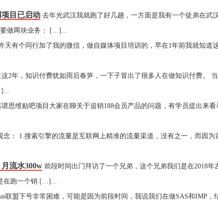
网项目已启动
去年光武汉我就跑了好几趟，一方面是我有一个徒弟在武
两块业务： […]...
聊 昨天有个同行加了我的微信，做自媒体项目培训的，早在1年前我就知道
近这2年，知识付费犹如雨后春笋，一下子冒出了很多人在做知识付费。 
..
离谱思维贴吧项目大家在聊关于追销188会员产品的问题，有学员提出来看
观念： 1.搜索引擎的流量是互联网上精准的流量渠道，没有之一，而因为
月流水300w
前段时间出门拜访了一个兄弟，这个兄弟我们是在2018年
一个销 […]...
as联盟下号非常困难，可能是因为前段时间，我说我们在做SAS和IMP，