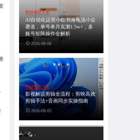
章
网创项目大全
AI自动化运营小红书海龟汤小众
赛道，单号单月实测1.5w+，多
账号矩阵操作全解析
2026-08-06
。
准
网创项目大全
多
影视解说剪辑全流程：剪映高效
剪辑手法+音画同步实操指南
2026-08-05
时