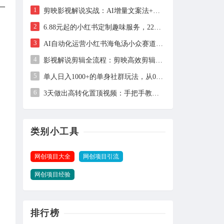
一
1
剪映影视解说实战：AI增量文案法+声音克隆，快速上手精选级解说
2
6.88元起的小红书定制趣味服务，227天卖出2万单的实操拆解
3
AI自动化运营小红书海龟汤小众赛道，单号单月实测1.5w+，多账号矩阵操作全解析
4
影视解说剪辑全流程：剪映高效剪辑手法+音画同步实操指南
5
单人日入1000+的单身社群玩法，从0到1全流程拆解，零基础也能照做
6
3天做出高转化置顶视频：手把手教你用AI+日更稳定获客
类别小工具
网创项目大全
网创项目引流
网创项目经验
排行榜