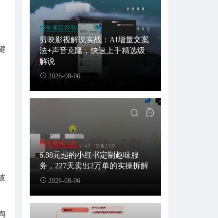
网创项目经验
剪映影视解说实战：AI增量文案
键
法+声音克隆，快速上手精选级
解说
2026-08-06
网创项目大全
6.88元起的小红书定制趣味服
务，227天卖出2万单的实操拆解
被
2026-08-06
淘