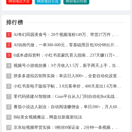
网创项目大全
网创项目引流
网创项目经验
排行榜
AI奇幻田园美食号：20个视频涨粉149万、带货27万件，手把手拆解教程（含工具）
AI动画代做，一单300-600元，零基础用豆包30分钟出片，长期接单渠道公开
0成本虚拟资料：小红书卖蒙氏育儿指南，237天赚11万+（附全流程操作）
视频号小游戏挂播：3个月收入1.5万，新手两天上手，当天见收益
拼多多虚拟店矩阵实操：单店日入800+，全套自动化设置教学
小红书卖电子版练字帖，3.8元客单价，400天卖出1.6万单的全流程拆解
零代码搭建AI智能体：Coze平台从入门到自动化Bot实战全攻略
番茄小说达人副业：自动阅读赚佣金，单日200+，月入6000-15000
B站美女视频搬运，网盘拉新最新玩法
京东短视频带货实操：0粉丝0保证金，2分钟一条视频，新手日赚1千+