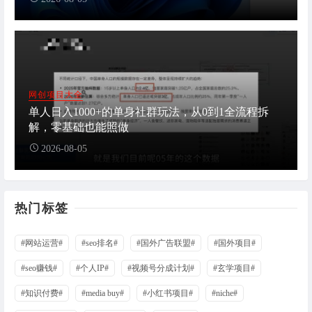
网创项目大全
单人日入1000+的单身社群玩法，从0到1全流程拆
解，零基础也能照做
2026-08-05
热门标签
#网站运营#
#seo排名#
#国外广告联盟#
#国外项目#
#seo赚钱#
#个人IP#
#视频号分成计划#
#玄学项目#
#知识付费#
#media buy#
#小红书项目#
#niche#