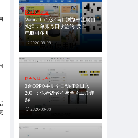
网创项目大全
用
Walmart（沃尔玛）浏览标注项目
实操：单账号日收益约3美金，
电脑可多开
2026-08-08
问
网创项目大全
3台OPPO手机全自动打金日入
200+：保姆级教程与全套工具详
解
后
2026-08-08
更