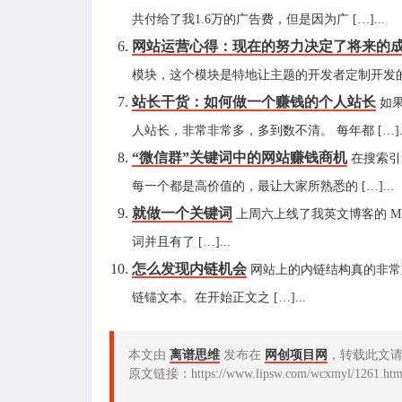
共付给了我1.6万的广告费，但是因为广 […]...
网站运营心得：现在的努力决定了将来的
模块，这个模块是特地让主题的开发者定制开发的 […
站长干货：如何做一个赚钱的个人站长
如
人站长，非常非常多，多到数不清。 每年都 […]..
“微信群”关键词中的网站赚钱商机
在搜索引
每一个都是高价值的，最让大家所熟悉的 […]...
就做一个关键词
上周六上线了我英文博客的 M
词并且有了 […]...
怎么发现内链机会
网站上的内链结构真的非常
链锚文本。在开始正文之 […]...
本文由
离谱思维
发布在
网创项目网
，转载此文
原文链接：https://www.lipsw.com/wcxmyl/1261.htm