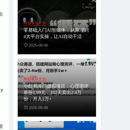
生
网创项目大全
零基础入门AI智能体：从原理到
4大平台实操，让AI自动干活
2026-08-08
网创项目大全
小红书冷门虚拟项目：心理测评
P
单份1.99元，102天卖出2.4万
份，月入1万+
2026-08-08
里