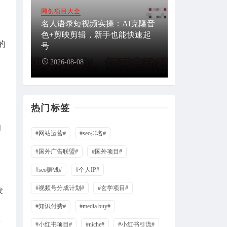
网创项目大全
名人语录短视频实操：AI克隆音
色+剪映剪辑，新手也能快速起
的
号
2026-08-08
热门标签
网
#网站运营#
#seo排名#
#国外广告联盟#
#国外项目#
，
#seo赚钱#
#个人IP#
#视频号分成计划#
#玄学项目#
发
#知识付费#
#media buy#
一
#小红书项目#
#niche#
#小红书引流#