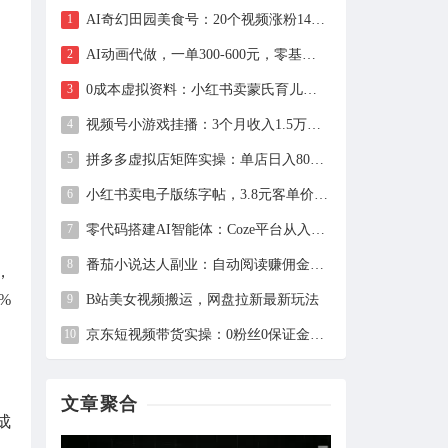
AI奇幻田园美食号：20个视频涨粉149万、带货27万件，手把手拆解教程（含工具）
AI动画代做，一单300-600元，零基础用豆包30分钟出片，长期接单渠道公开
0成本虚拟资料：小红书卖蒙氏育儿指南，237天赚11万+（附全流程操作）
视频号小游戏挂播：3个月收入1.5万，新手两天上手，当天见收益
拼多多虚拟店矩阵实操：单店日入800+，全套自动化设置教学
小红书卖电子版练字帖，3.8元客单价，400天卖出1.6万单的全流程拆解
零代码搭建AI智能体：Coze平台从入门到自动化Bot实战全攻略
番茄小说达人副业：自动阅读赚佣金，单日200+，月入6000-15000
，
%
B站美女视频搬运，网盘拉新最新玩法
京东短视频带货实操：0粉丝0保证金，2分钟一条视频，新手日赚1千+
文章聚合
成