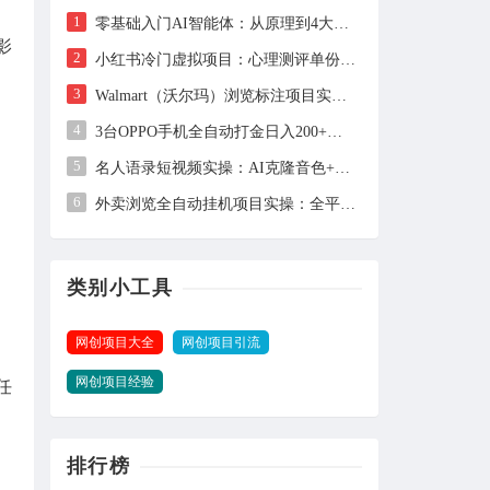
1
零基础入门AI智能体：从原理到4大平台实操，让AI自动干活
影
2
小红书冷门虚拟项目：心理测评单份1.99元，102天卖出2.4万份，月入1万+
3
Walmart（沃尔玛）浏览标注项目实操：单账号日收益约3美金，电脑可多开
4
3台OPPO手机全自动打金日入200+：保姆级教程与全套工具详解
5
名人语录短视频实操：AI克隆音色+剪映剪辑，新手也能快速起号
6
外卖浏览全自动挂机项目实操：全平台覆盖，单窗口日收益30+，支持批量矩阵多开
类别小工具
网创项目大全
网创项目引流
网创项目经验
任
排行榜