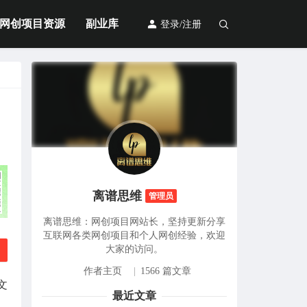
网创项目资源
副业库
登录/注册
离谱思维
管理员
离谱思维：网创项目网站长，坚持更新分享
互联网各类网创项目和个人网创经验，欢迎
大家的访问。
作者主页
|
1566 篇文章
文
最近文章