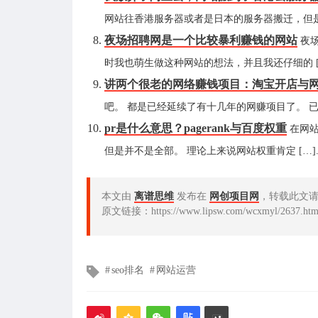
网站往香港服务器或者是日本的服务器搬迁，但是一 
夜场招聘网是一个比较暴利赚钱的网站
夜
时我也萌生做这种网站的想法，并且我还仔细的 […]
讲两个很老的网络赚钱项目：淘宝开店与
吧。 都是已经延续了有十几年的网赚项目了。 已经被
pr是什么意思？pagerank与百度权重
在网
但是并不是全部。 理论上来说网站权重肯定 […]..
本文由
离谱思维
发布在
网创项目网
，转载此文
原文链接：https://www.lipsw.com/wcxmyl/2637.htm
文
seo排名
网站运营
章
标
签