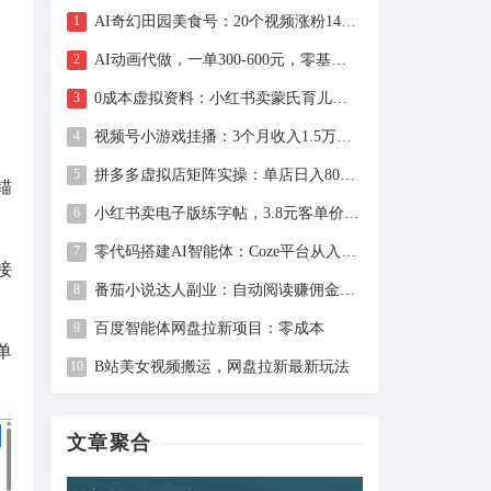
AI奇幻田园美食号：20个视频涨粉149万、带货27万件，手把手拆解教程（含工具）
AI动画代做，一单300-600元，零基础用豆包30分钟出片，长期接单渠道公开
0成本虚拟资料：小红书卖蒙氏育儿指南，237天赚11万+（附全流程操作）
视频号小游戏挂播：3个月收入1.5万，新手两天上手，当天见收益
拼多多虚拟店矩阵实操：单店日入800+，全套自动化设置教学
锚
小红书卖电子版练字帖，3.8元客单价，400天卖出1.6万单的全流程拆解
零代码搭建AI智能体：Coze平台从入门到自动化Bot实战全攻略
接
番茄小说达人副业：自动阅读赚佣金，单日200+，月入6000-15000
百度智能体网盘拉新项目：零成本
单
B站美女视频搬运，网盘拉新最新玩法
文章聚合