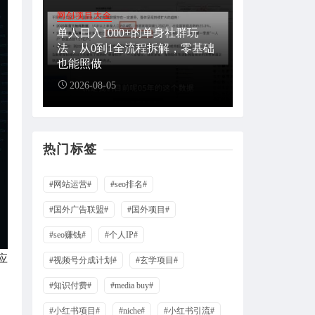
网创项目大全
单人日入1000+的单身社群玩
法，从0到1全流程拆解，零基础
也能照做
2026-08-05
热门标签
#网站运营#
#seo排名#
#国外广告联盟#
#国外项目#
#seo赚钱#
#个人IP#
应
#视频号分成计划#
#玄学项目#
#知识付费#
#media buy#
#小红书项目#
#niche#
#小红书引流#