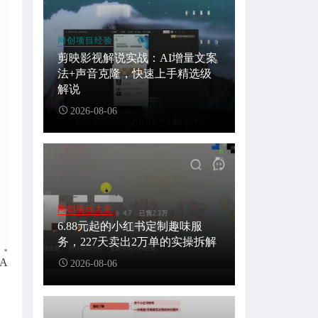
网创项目经验
剪映影视解说实战：AI增量文案
法+声音克隆，快速上手精选级
解说
2026-08-06
网创项目大全
6.88元起的小红书定制趣味服
务，227天卖出2万单的实操拆解
A
2026-08-06
。