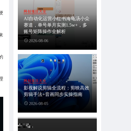
网创项目大全
便
AI自动化运营小红书海龟汤小众
赛道，单号单月实测1.5w+，多
账号矩阵操作全解析
来
2026-08-06
的
理
网创项目大全
影视解说剪辑全流程：剪映高效
剪辑手法+音画同步实操指南
2026-08-05