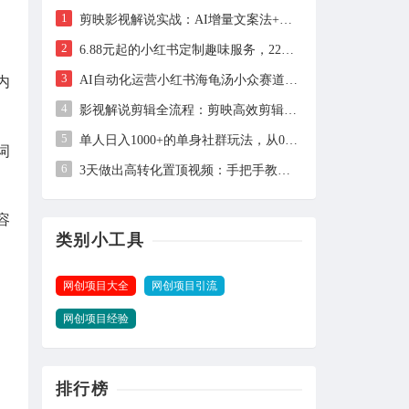
1
剪映影视解说实战：AI增量文案法+声音克隆，快速上手精选级解说
2
6.88元起的小红书定制趣味服务，227天卖出2万单的实操拆解
3
AI自动化运营小红书海龟汤小众赛道，单号单月实测1.5w+，多账号矩阵操作全解析
内
4
影视解说剪辑全流程：剪映高效剪辑手法+音画同步实操指南
5
单人日入1000+的单身社群玩法，从0到1全流程拆解，零基础也能照做
词
6
3天做出高转化置顶视频：手把手教你用AI+日更稳定获客
容
类别小工具
网创项目大全
网创项目引流
网创项目经验
排行榜