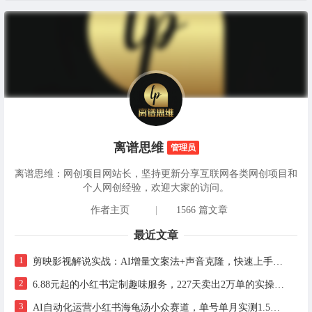
离谱思维
管理员
离谱思维：网创项目网站长，坚持更新分享互联网各类网创项目和
个人网创经验，欢迎大家的访问。
作者主页
|
1566 篇文章
最近文章
1
剪映影视解说实战：AI增量文案法+声音克隆，快速上手精选级解说
2
6.88元起的小红书定制趣味服务，227天卖出2万单的实操拆解
3
AI自动化运营小红书海龟汤小众赛道，单号单月实测1.5w+，多账号矩阵操作全解析