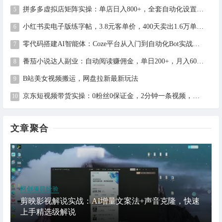
拼多多虚拟店矩阵实操：单店日入800+，全套自动化设置教学
小红书卖电子版练字帖，3.8元客单价，400天卖出1.6万单的全流程拆解
零代码搭建AI智能体：Coze平台从入门到自动化Bot实战全攻略
番茄小说达人副业：自动阅读赚佣金，单日200+，月入6000-15000
B站美女视频搬运，网盘拉新最新玩法
京东短视频带货实操：0粉丝0保证金，2分钟一条视频，新手日赚1千+
文章聚合
网创项目经验
剪映影视解说实战：AI增量文案法+声音克隆，快速
上手精选级解说