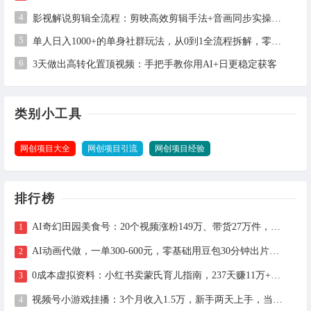
4
影视解说剪辑全流程：剪映高效剪辑手法+音画同步实操指南
5
单人日入1000+的单身社群玩法，从0到1全流程拆解，零基础也能照做
6
3天做出高转化置顶视频：手把手教你用AI+日更稳定获客
类别小工具
网创项目大全
网创项目引流
网创项目经验
排行榜
AI奇幻田园美食号：20个视频涨粉149万、带货27万件，手把手拆解教程（含工具）
AI动画代做，一单300-600元，零基础用豆包30分钟出片，长期接单渠道公开
0成本虚拟资料：小红书卖蒙氏育儿指南，237天赚11万+（附全流程操作）
视频号小游戏挂播：3个月收入1.5万，新手两天上手，当天见收益