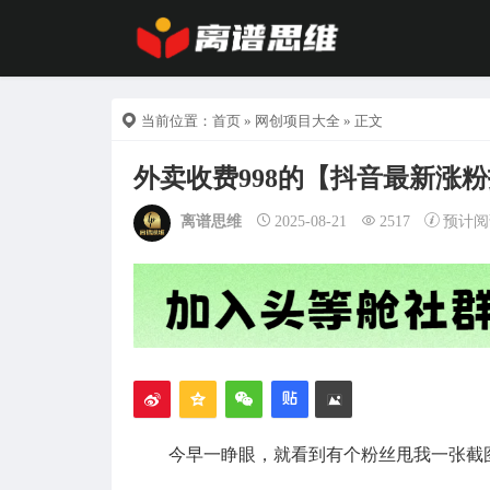
当前位置：
首页
»
网创项目大全
» 正文
外卖收费998的【抖音最新涨粉
离谱思维
2025-08-21
2517
预计阅
今早一睁眼，就看到有个粉丝甩我一张截图