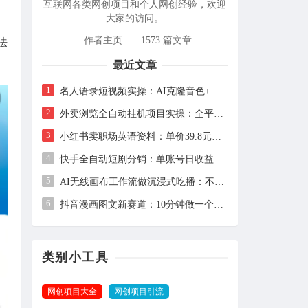
互联网各类网创项目和个人网创经验，欢迎
大家的访问。
作者主页
|
1573 篇文章
法
最近文章
1
名人语录短视频实操：AI克隆音色+剪映剪辑，新手也能快速起号
2
外卖浏览全自动挂机项目实操：全平台覆盖，单窗口日收益30+，支持批量矩阵多开
3
小红书卖职场英语资料：单价39.8元，已售2万+份，新手虚拟资料项目全拆解
4
快手全自动短剧分销：单账号日收益15+，AI自动选剧剪辑发布，零粉也能做
5
AI无线画布工作流做沉浸式吃播：不露脸、不进厨房，上传2张图+1句话即可3步出片
6
抖音漫画图文新赛道：10分钟做一个作品，赚取创作者伙伴计划收益
类别小工具
网创项目大全
网创项目引流