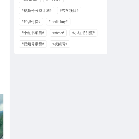
#视频号分成计划#
#玄学项目#
#知识付费#
#media buy#
#小红书项目#
#niche#
#小红书引流#
#视频号带货#
#视频号#