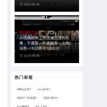
2026-08-08
网创项目大全
AI无线画布工作流做沉浸式吃
播：不露脸、不进厨房，上传2
张图+1句话即可3步出片
2026-08-08
热门标签
#网站运营#
#seo排名#
#国外广告联盟#
#国外项目#
#seo赚钱#
#个人IP#