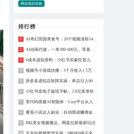
网创项目经验
排行榜
AI奇幻田园美食号：20个视频涨粉149万、带货27万件，手把手拆解教程（含工具）
AI动画代做，一单300-600元，零基础用豆包30分钟出片，长期接单渠道公开
0成本虚拟资料：小红书卖蒙氏育儿指南，237天赚11万+（附全流程操作）
视频号小游戏挂播：3个月收入1.5万，新手两天上手，当天见收益
拼多多虚拟店矩阵实操：单店日入800+，全套自动化设置教学
小红书卖电子版练字帖，3.8元客单价，400天卖出1.6万单的全流程拆解
零代码搭建AI智能体：Coze平台从入门到自动化Bot实战全攻略
番茄小说达人副业：自动阅读赚佣金，单日200+，月入6000-15000
B站美女视频搬运，网盘拉新最新玩法
京东短视频带货实操：0粉丝0保证金，2分钟一条视频，新手日赚1千+