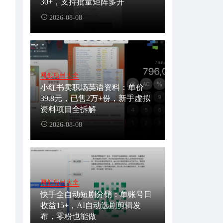
30+，支持批量矩阵多开
2026-08-08
网创项目大全
小红书卖职场英语资料：单价
39.8元，已售2万+份，新手虚拟
资料项目全拆解
2026-08-08
网创项目大全
快手全自动短剧分销：单账号日
收益15+，AI自动选剧剪辑发
布，零粉也能做