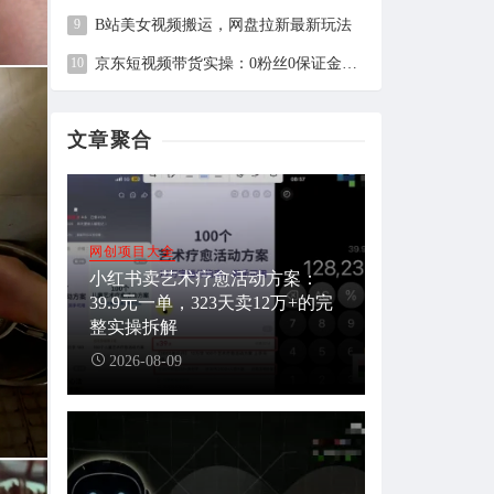
B站美女视频搬运，网盘拉新最新玩法
京东短视频带货实操：0粉丝0保证金，2分钟一条视频，新手日赚1千+
文章聚合
网创项目大全
小红书卖艺术疗愈活动方案：
39.9元一单，323天卖12万+的完
整实操拆解
2026-08-09