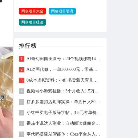
网创项目大全
网创项目引流
网创项目经验
排行榜
AI奇幻田园美食号：20个视频涨粉149万、带货27万件，手把手拆解教程（含工具）
AI动画代做，一单300-600元，零基础用豆包30分钟出片，长期接单渠道公开
0成本虚拟资料：小红书卖蒙氏育儿指南，237天赚11万+（附全流程操作）
视频号小游戏挂播：3个月收入1.5万，新手两天上手，当天见收益
拼多多虚拟店矩阵实操：单店日入800+，全套自动化设置教学
小红书卖电子版练字帖，3.8元客单价，400天卖出1.6万单的全流程拆解
番茄小说达人副业：自动阅读赚佣金，单日200+，月入6000-15000
零代码搭建AI智能体：Coze平台从入门到自动化Bot实战全攻略