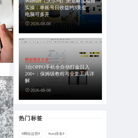
Walmart（沃尔玛）浏览标注项目
实操：单账号日收益约3美金，
电脑可多开
2026-08-08
网创项目大全
3台OPPO手机全自动打金日入
200+：保姆级教程与全套工具详
解
2026-08-08
热门标签
#网站运营#
#seo排名#