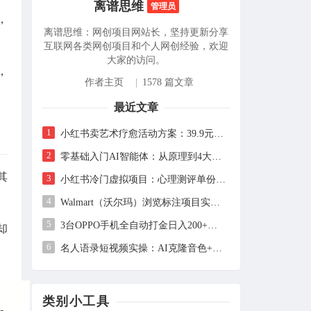
离谱思维
管理员
，
离谱思维：网创项目网站长，坚持更新分享
互联网各类网创项目和个人网创经验，欢迎
大家的访问。
，
作者主页
|
1578 篇文章
最近文章
1
小红书卖艺术疗愈活动方案：39.9元一单，323天卖12万+的完整实操拆解
2
零基础入门AI智能体：从原理到4大平台实操，让AI自动干活
其
3
小红书冷门虚拟项目：心理测评单份1.99元，102天卖出2.4万份，月入1万+
4
Walmart（沃尔玛）浏览标注项目实操：单账号日收益约3美金，电脑可多开
5
3台OPPO手机全自动打金日入200+：保姆级教程与全套工具详解
却
6
名人语录短视频实操：AI克隆音色+剪映剪辑，新手也能快速起号
类别小工具