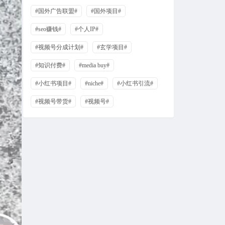
#国外广告联盟#
#国外项目#
#seo赚钱#
#个人IP#
#视频号分成计划#
#玄学项目#
#知识付费#
#media buy#
#小红书项目#
#niche#
#小红书引流#
#视频号带货#
#视频号#