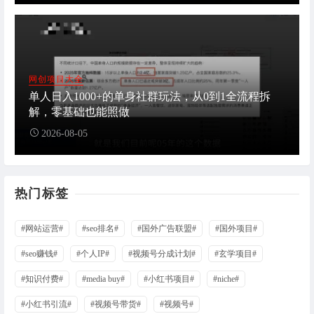
网创项目大全
单人日入1000+的单身社群玩法，从0到1全流程拆
解，零基础也能照做
2026-08-05
热门标签
#网站运营#
#seo排名#
#国外广告联盟#
#国外项目#
#seo赚钱#
#个人IP#
#视频号分成计划#
#玄学项目#
#知识付费#
#media buy#
#小红书项目#
#niche#
#小红书引流#
#视频号带货#
#视频号#