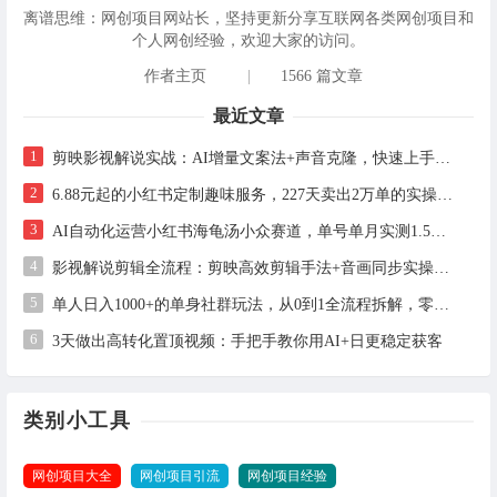
离谱思维：网创项目网站长，坚持更新分享互联网各类网创项目和
个人网创经验，欢迎大家的访问。
作者主页
|
1566 篇文章
最近文章
1
剪映影视解说实战：AI增量文案法+声音克隆，快速上手精选级解说
2
6.88元起的小红书定制趣味服务，227天卖出2万单的实操拆解
3
AI自动化运营小红书海龟汤小众赛道，单号单月实测1.5w+，多账号矩阵操作全解析
4
影视解说剪辑全流程：剪映高效剪辑手法+音画同步实操指南
5
单人日入1000+的单身社群玩法，从0到1全流程拆解，零基础也能照做
6
3天做出高转化置顶视频：手把手教你用AI+日更稳定获客
类别小工具
网创项目大全
网创项目引流
网创项目经验