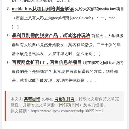
例，有的没有SEO案例。 没 […]...
meida buy从项目到培训全解读
先给大家解读media buy项目
（市面上又有人称之为google套利/google cash）： 一、med
[…]...
暴利且刚需的脱发产品，试试这种玩法
前些天，大学班级
群里有人说自己竟然开始脱发，莫名有些恐慌。二三十岁的年
龄不该是意气风发、大展才华之时。怎么感觉 […]...
百度网盘扩容1T，闲鱼信息差项目
现在朋友之间聊天说的
最多的是不是赚钱难？ 其实现在有很多赚钱的方式，到处都
是，就看你能不能发现，发现的关键就是 […]...
本文由
离谱思维
发布在
网创项目网
，转载此文请保持文章完
整性，并请附上文章来源（网创项目网）及本页链接。
原文链接：https://www.lipsw.com/wcxmdq/10095.html