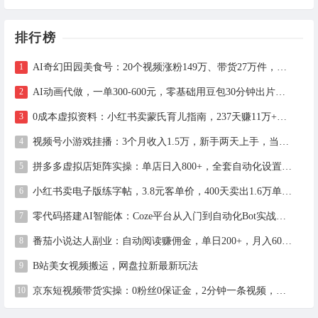
排行榜
AI奇幻田园美食号：20个视频涨粉149万、带货27万件，手把手拆解教程（含工具）
AI动画代做，一单300-600元，零基础用豆包30分钟出片，长期接单渠道公开
0成本虚拟资料：小红书卖蒙氏育儿指南，237天赚11万+（附全流程操作）
视频号小游戏挂播：3个月收入1.5万，新手两天上手，当天见收益
拼多多虚拟店矩阵实操：单店日入800+，全套自动化设置教学
小红书卖电子版练字帖，3.8元客单价，400天卖出1.6万单的全流程拆解
零代码搭建AI智能体：Coze平台从入门到自动化Bot实战全攻略
番茄小说达人副业：自动阅读赚佣金，单日200+，月入6000-15000
B站美女视频搬运，网盘拉新最新玩法
京东短视频带货实操：0粉丝0保证金，2分钟一条视频，新手日赚1千+