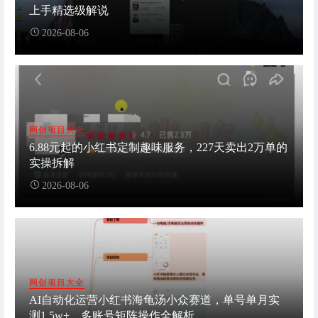
上手精选级解说
2026-08-06
网创项目大全
6.88元起的小红书定制趣味服务，227天卖出2万单的
实操拆解
2026-08-06
网创项目大全
AI自动化运营小红书海龟汤小众赛道，单号单月实
测1.5w+，多账号矩阵操作全解析