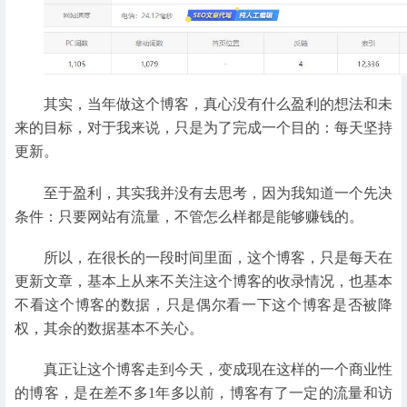
其实，当年做这个博客，真心没有什么盈利的想法和未
来的目标，对于我来说，只是为了完成一个目的：每天坚持
更新。
至于盈利，其实我并没有去思考，因为我知道一个先决
条件：只要网站有流量，不管怎么样都是能够赚钱的。
所以，在很长的一段时间里面，这个博客，只是每天在
更新文章，基本上从来不关注这个博客的收录情况，也基本
不看这个博客的数据，只是偶尔看一下这个博客是否被降
权，其余的数据基本不关心。
真正让这个博客走到今天，变成现在这样的一个商业性
的博客，是在差不多1年多以前，博客有了一定的流量和访