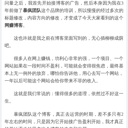
问量之后，我首先开始接博客的广告，然后本身因为我在3
年前做了
暴疯团队
这个品牌的培训，所以慢慢的经过多次的
标题修改，内容方向的修改，才变成了今天大家看到的这个
网赚博客
。
这也许就是我之前在博客里面写到的，无心插柳柳成荫
吧。
很多人在网上赚钱，功利心非常的强，一个项目、一个
网站如果在一段时间不盈利，可能就会变得很焦虑，最终基
本上无一例外的放弃，哪怕你告诉他，用心去写一个网站，
一年以后可能这个网站会给你带来不菲的收入。
这就是我们常说的：懂得很多的道理，依然过不好这一
生。
暴疯团队这个博客，真正去运营的时期，差不多只有2
年左右的时间，只是因为它开始接广告盈利开始，我才真正