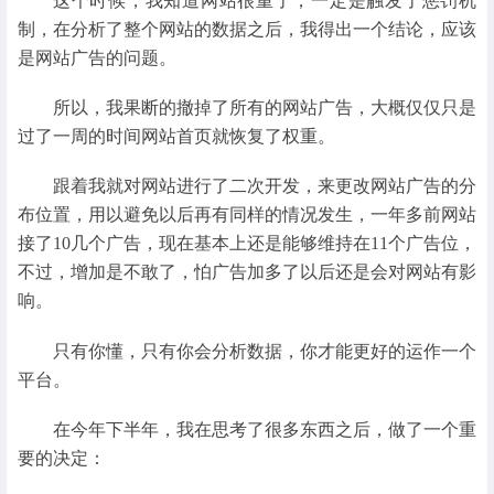
这个时候，我知道网站很重了，一定是触发了惩罚机
制，在分析了整个网站的数据之后，我得出一个结论，应该
是网站广告的问题。
所以，我果断的撤掉了所有的网站广告，大概仅仅只是
过了一周的时间网站首页就恢复了权重。
跟着我就对网站进行了二次开发，来更改网站广告的分
布位置，用以避免以后再有同样的情况发生，一年多前网站
接了10几个广告，现在基本上还是能够维持在11个广告位，
不过，增加是不敢了，怕广告加多了以后还是会对网站有影
响。
只有你懂，只有你会分析数据，你才能更好的运作一个
平台。
在今年下半年，我在思考了很多东西之后，做了一个重
要的决定：