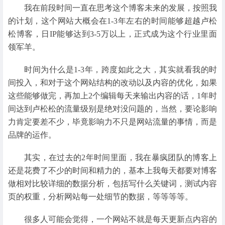
我在前段时间一直在思考这个博客未来的发展，按照我
的计划，这个网站大概会在1-3年左右的时间能够超越卢松
松博客，日IP能够达到3-5万以上，正式成为这个行业里面
领军羊。
时间为什么是1-3年，跨度如此之大，其实就看我的时
间投入，和对于这个网站结构的改动以及内容的优化，如果
这些能够做完，再加上2个编辑每天来输出内容的话，1年时
间达到卢松松的流量级别是绝对没问题的，当然，要论影响
力肯定要差不少，毕竟影响力不只是网站流量的事情，而是
品牌的运作。
其实，在过去的2年时间里面，我在暴疯团队的博客上
还是花费了不少的时间和精力的，基本上我每天都要对博客
做相对比较详细的数据分析，包括写什么关键词，测试内容
页的权重，分析网站每一处细节的数据，等等等等。
很多人可能会觉得，一个网站不就是每天更新点内容的