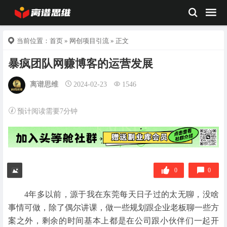
当前位置：
首页
»
网创项目引流
» 正文
暴疯团队网赚博客的运营发展
离谱思维
2024-02-23
1546
预计阅读需要7分钟
0
0
4年多以前，源于我在东莞每天日子过的太无聊，没啥
事情可做，除了偶尔讲课，做一些规划跟企业老板聊一些方
案之外，剩余的时间基本上都是在公司跟小伙伴们一起开