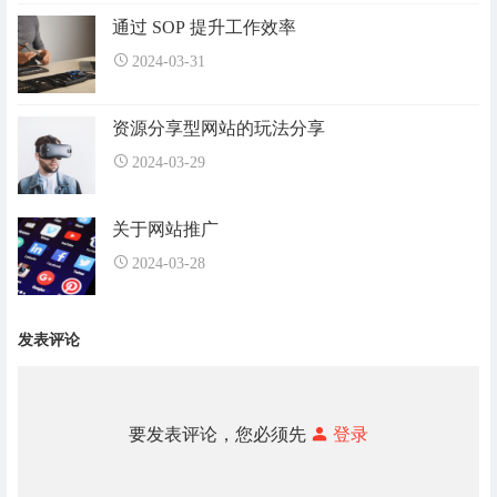
通过 SOP 提升工作效率
2024-03-31
资源分享型网站的玩法分享
2024-03-29
关于网站推广
2024-03-28
发表评论
要发表评论，您必须先
登录