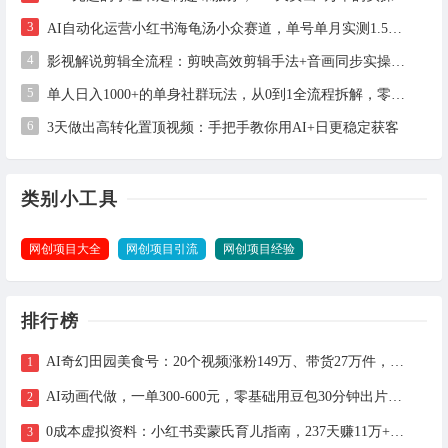
3
AI自动化运营小红书海龟汤小众赛道，单号单月实测1.5w+，多账号矩阵操作全解析
4
影视解说剪辑全流程：剪映高效剪辑手法+音画同步实操指南
5
单人日入1000+的单身社群玩法，从0到1全流程拆解，零基础也能照做
6
3天做出高转化置顶视频：手把手教你用AI+日更稳定获客
类别小工具
网创项目大全
网创项目引流
网创项目经验
排行榜
AI奇幻田园美食号：20个视频涨粉149万、带货27万件，手把手拆解教程（含工具）
AI动画代做，一单300-600元，零基础用豆包30分钟出片，长期接单渠道公开
0成本虚拟资料：小红书卖蒙氏育儿指南，237天赚11万+（附全流程操作）