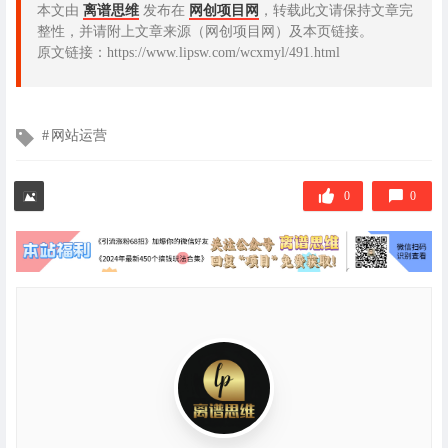
本文由
离谱思维
发布在
网创项目网
，转载此文请保持文章完
整性，并请附上文章来源（网创项目网）及本页链接。
原文链接：https://www.lipsw.com/wcxmyl/491.html
文
网站运营
章
标
签
0
0