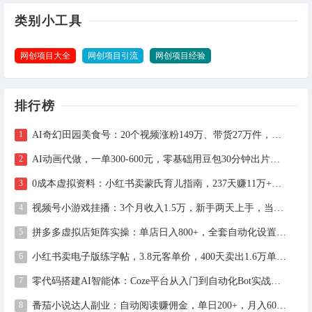
类别小工具
网创项目大全
网创项目引流
网创项目经验
排行榜
AI奇幻田园美食号：20个视频涨粉149万、带货27万件，手把手拆解教程（含工具）
AI动画代做，一单300-600元，零基础用豆包30分钟出片，长期接单渠道公开
0成本虚拟资料：小红书卖蒙氏育儿指南，237天赚11万+（附全流程操作）
视频号小游戏挂播：3个月收入1.5万，新手两天上手，当天见收益
拼多多虚拟店矩阵实操：单店日入800+，全套自动化设置教学
小红书卖电子版练字帖，3.8元客单价，400天卖出1.6万单的全流程拆解
零代码搭建AI智能体：Coze平台从入门到自动化Bot实战全攻略
番茄小说达人副业：自动阅读赚佣金，单日200+，月入6000-15000