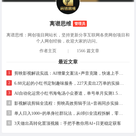
离谱思维
管理员
离谱思维：网创项目网站长，坚持更新分享互联网各类网创项目和
个人网创经验，欢迎大家的访问。
作者主页
|
1566 篇文章
最近文章
1
剪映影视解说实战：AI增量文案法+声音克隆，快速上手精选级解说
2
6.88元起的小红书定制趣味服务，227天卖出2万单的实操拆解
3
AI自动化运营小红书海龟汤小众赛道，单号单月实测1.5w+，多账号矩阵操作全解析
4
影视解说剪辑全流程：剪映高效剪辑手法+音画同步实操指南
5
单人日入1000+的单身社群玩法，从0到1全流程拆解，零基础也能照做
6
3天做出高转化置顶视频：手把手教你用AI+日更稳定获客