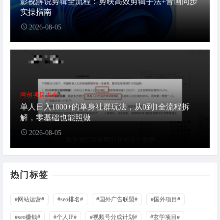
影视解说剪辑全流程：剪映高效剪辑手法+音画同步
实操指南
2026-08-05
网创项目大全
单人日入1000+的单身社群玩法，从0到1全流程拆
解，零基础也能照做
2026-08-05
热门标签
#网站运营#
#seo排名#
#国外广告联盟#
#国外项目#
#seo赚钱#
#个人IP#
#视频号分成计划#
#玄学项目#