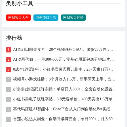
类别小工具
网创项目大全
网创项目引流
网创项目经验
排行榜
AI奇幻田园美食号：20个视频涨粉149万、带货27万件，手把手拆解教程（含工具）
AI动画代做，一单300-600元，零基础用豆包30分钟出片，长期接单渠道公开
0成本虚拟资料：小红书卖蒙氏育儿指南，237天赚11万+（附全流程操作）
视频号小游戏挂播：3个月收入1.5万，新手两天上手，当天见收益
拼多多虚拟店矩阵实操：单店日入800+，全套自动化设置教学
小红书卖电子版练字帖，3.8元客单价，400天卖出1.6万单的全流程拆解
零代码搭建AI智能体：Coze平台从入门到自动化Bot实战全攻略
番茄小说达人副业：自动阅读赚佣金，单日200+，月入6000-15000