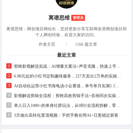
离谱思维
管理员
离谱思维：网创项目网站长，坚持更新分享互联网各类网创项目和
个人网创经验，欢迎大家的访问。
作者主页
|
1566 篇文章
最近文章
1
剪映影视解说实战：AI增量文案法+声音克隆，快速上手精选级解说
2
6.88元起的小红书定制趣味服务，227天卖出2万单的实操拆解
3
AI自动化运营小红书海龟汤小众赛道，单号单月实测1.5w+，多账号矩阵操作全解析
4
影视解说剪辑全流程：剪映高效剪辑手法+音画同步实操指南
5
单人日入1000+的单身社群玩法，从0到1全流程拆解，零基础也能照做
6
3天做出高转化置顶视频：手把手教你用AI+日更稳定获客