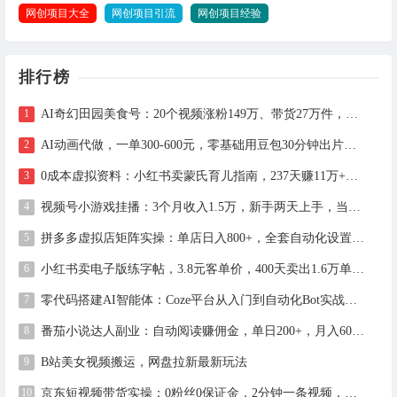
网创项目大全
网创项目引流
网创项目经验
排行榜
AI奇幻田园美食号：20个视频涨粉149万、带货27万件，手把手拆解教程（含工具）
AI动画代做，一单300-600元，零基础用豆包30分钟出片，长期接单渠道公开
0成本虚拟资料：小红书卖蒙氏育儿指南，237天赚11万+（附全流程操作）
视频号小游戏挂播：3个月收入1.5万，新手两天上手，当天见收益
拼多多虚拟店矩阵实操：单店日入800+，全套自动化设置教学
小红书卖电子版练字帖，3.8元客单价，400天卖出1.6万单的全流程拆解
零代码搭建AI智能体：Coze平台从入门到自动化Bot实战全攻略
番茄小说达人副业：自动阅读赚佣金，单日200+，月入6000-15000
B站美女视频搬运，网盘拉新最新玩法
京东短视频带货实操：0粉丝0保证金，2分钟一条视频，新手日赚1千+