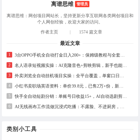
离谱思维
管理员
离谱思维：网创项目网站长，坚持更新分享互联网各类网创项目和
个人网创经验，欢迎大家的访问。
作者主页
|
1574 篇文章
最近文章
1
3台OPPO手机全自动打金日入200+：保姆级教程与全套工具详解
2
名人语录短视频实操：AI克隆音色+剪映剪辑，新手也能快速起号
3
外卖浏览全自动挂机项目实操：全平台覆盖，单窗口日收益30+，支持批量矩阵多开
4
小红书卖职场英语资料：单价39.8元，已售2万+份，新手虚拟资料项目全拆解
5
快手全自动短剧分销：单账号日收益15+，AI自动选剧剪辑发布，零粉也能做
6
AI无线画布工作流做沉浸式吃播：不露脸、不进厨房，上传2张图+1句话即可3步出片
类别小工具