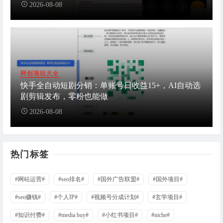
2026-08-08
网创项目大全
快手全自动短剧分销：单账号日收益15+，AI自动选
剧剪辑发布，零粉也能做
2026-08-08
热门标签
#网站运营#
#seo排名#
#国外广告联盟#
#国外项目#
#seo赚钱#
#个人IP#
#视频号分成计划#
#玄学项目#
#知识付费#
#media buy#
#小红书项目#
#niche#