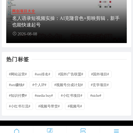
网创项目大全
名人语录短视频实操：AI克隆音色+剪映剪辑，新手
也能快速起号
2026-08-08
热门标签
#网站运营#
#seo排名#
#国外广告联盟#
#国外项目#
#seo赚钱#
#个人IP#
#视频号分成计划#
#玄学项目#
#知识付费#
#media buy#
#小红书项目#
#niche#
#小红书引流#
#视频号带货#
#视频号#
© 2026. All Rights Reserved.
湘ICP备2023021126号