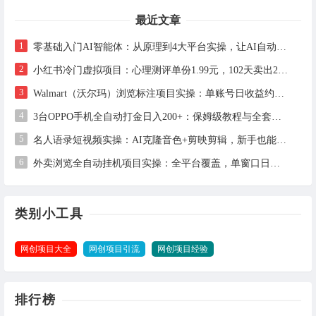
最近文章
1
零基础入门AI智能体：从原理到4大平台实操，让AI自动干活
2
小红书冷门虚拟项目：心理测评单份1.99元，102天卖出2.4万份，月入1万+
3
Walmart（沃尔玛）浏览标注项目实操：单账号日收益约3美金，电脑可多开
4
3台OPPO手机全自动打金日入200+：保姆级教程与全套工具详解
5
名人语录短视频实操：AI克隆音色+剪映剪辑，新手也能快速起号
6
外卖浏览全自动挂机项目实操：全平台覆盖，单窗口日收益30+，支持批量矩阵多开
类别小工具
网创项目大全
网创项目引流
网创项目经验
排行榜