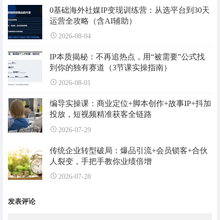
0基础海外社媒IP变现训练营：从选平台到30天
运营全攻略（含AI辅助）
2026-08-04
IP本质揭秘：不再追热点，用“被需要”公式找
到你的独有赛道（3节课实操指南）
2026-08-01
编导实操课：商业定位+脚本创作+故事IP+抖加
投放，短视频精准获客全链路
2026-07-29
传统企业转型破局：爆品引流+会员锁客+合伙
人裂变，手把手教你业绩倍增
2026-07-28
发表评论