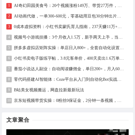
AI奇幻田园美食号：20个视频涨粉149万、带货27万件，手把手拆解教程（含工具）
AI动画代做，一单300-600元，零基础用豆包30分钟出片，长期接单渠道公开
0成本虚拟资料：小红书卖蒙氏育儿指南，237天赚11万+（附全流程操作）
视频号小游戏挂播：3个月收入1.5万，新手两天上手，当天见收益
拼多多虚拟店矩阵实操：单店日入800+，全套自动化设置教学
小红书卖电子版练字帖，3.8元客单价，400天卖出1.6万单的全流程拆解
番茄小说达人副业：自动阅读赚佣金，单日200+，月入6000-15000
零代码搭建AI智能体：Coze平台从入门到自动化Bot实战全攻略
B站美女视频搬运，网盘拉新最新玩法
京东短视频带货实操：0粉丝0保证金，2分钟一条视频，新手日赚1千+
文章聚合