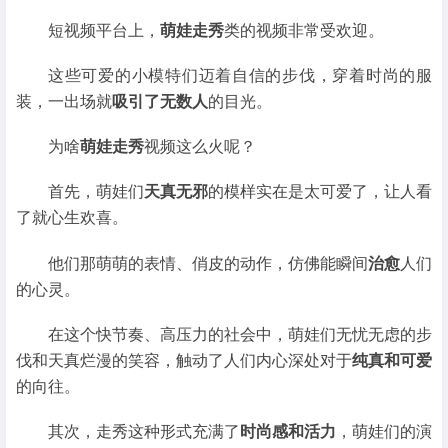
短视频平台上，
萌娃走秀
类的视频非常受欢迎。
这些可爱的小模特们迈着自信的步伐，穿着时尚的服
装，一出场就
吸引了无数人
的目光。
为啥
萌娃走秀
视频这么火呢？
首先，萌娃们
天真无邪
的模样实在是太可爱了，让人看
了就心生欢喜。
他们那萌萌的表情、俏皮的动作，仿佛能瞬间
治愈
人们
的心灵。
在这个快节奏、高压力的社会中，萌娃们无忧无虑的步
伐和天真烂漫的笑容，触动了人们内心深处对于
纯真和可爱
的向往。
其次，走秀这种形式充满了
时尚感和活力
，萌娃们的演