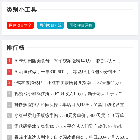
类别小工具
网创项目大全
网创项目引流
网创项目经验
排行榜
AI奇幻田园美食号：20个视频涨粉149万、带货27万件，手把手拆解教程（含工具）
AI动画代做，一单300-600元，零基础用豆包30分钟出片，长期接单渠道公开
0成本虚拟资料：小红书卖蒙氏育儿指南，237天赚11万+（附全流程操作）
视频号小游戏挂播：3个月收入1.5万，新手两天上手，当天见收益
拼多多虚拟店矩阵实操：单店日入800+，全套自动化设置教学
小红书卖电子版练字帖，3.8元客单价，400天卖出1.6万单的全流程拆解
零代码搭建AI智能体：Coze平台从入门到自动化Bot实战全攻略
番茄小说达人副业：自动阅读赚佣金，单日200+，月入6000-15000