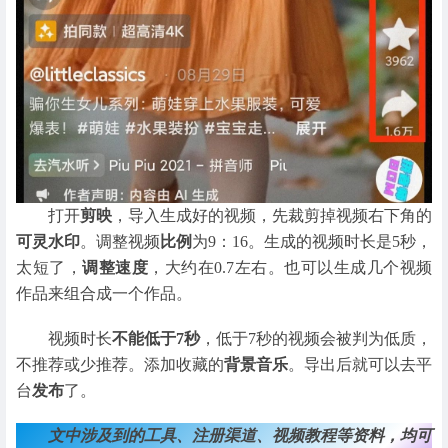
打开
剪映
，导入生成好的视频，先裁剪掉视频右下角的
可灵水印
。调整视频
比例
为9：16。生成的视频时长是5秒，
太短了，
调整速度
，大约在0.7左右。也可以生成几个视频
作品来组合成一个作品。
视频时长
不能低于7秒
，低于7秒的视频会被判为低质，
不推荐或少推荐。添加收藏的
背景音乐
。导出后就可以去平
台
发布
了。
文中涉及到的工具、注册渠道、视频教程等资料，均可