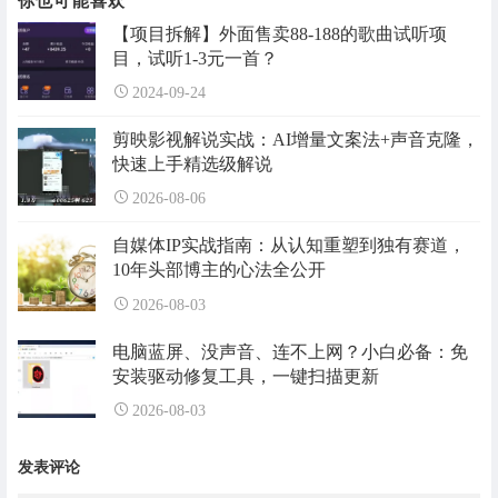
你也可能喜欢
【项目拆解】外面售卖88-188的歌曲试听项
目，试听1-3元一首？
2024-09-24
剪映影视解说实战：AI增量文案法+声音克隆，
快速上手精选级解说
2026-08-06
自媒体IP实战指南：从认知重塑到独有赛道，
10年头部博主的心法全公开
2026-08-03
电脑蓝屏、没声音、连不上网？小白必备：免
安装驱动修复工具，一键扫描更新
2026-08-03
发表评论