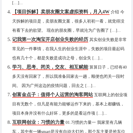
[…]...
【项目拆解】卖朋友圈文案虚拟资料，月入4W
介绍 今
天拆解的项目是，卖朋友圈文案，很多人初初一看，就觉得没
有看下去的欲望。 现在的朋友圈，早就沦为广告圈了 […]...
记我第一次淘宝开店创业失败的经历
其实创业失败是非常
常见的一件事情，在我人生的创业生涯中，失败的项目最起码
也有几十个，都是失败是成功之母，创业失 […]...
学习、思考、闭关，交友、相互赋能
算算日子，已经有40
多天没有回家了，所以我准备回家去一趟，顺便也闭关一段时
间。 因为广州这边的疫情问题，回去之 […]...
创富金点子：值得个人运营的淘客网站
互联网上的创业项
目有无数个，但凡是有能力能够运作下来的，基本上都赚钱，
项目本身并没有什么好坏，更多的是看运作项 […]...
互联网创业：习惯的力量
01.习惯的力量一 我家里有几辆
车，其中有一辆smart是没有自动大灯的，那个车主要是抢车位