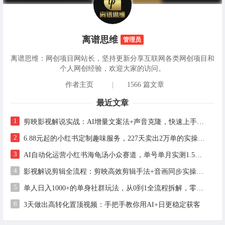
离谱思维
管理员
离谱思维：网创项目网站长，坚持更新分享互联网各类网创项目和
个人网创经验，欢迎大家的访问。
作者主页
|
1566 篇文章
最近文章
1
剪映影视解说实战：AI增量文案法+声音克隆，快速上手精选级解说
2
6.88元起的小红书定制趣味服务，227天卖出2万单的实操拆解
3
AI自动化运营小红书海龟汤小众赛道，单号单月实测1.5w+，多账号矩阵操作全解析
4
影视解说剪辑全流程：剪映高效剪辑手法+音画同步实操指南
5
单人日入1000+的单身社群玩法，从0到1全流程拆解，零基础也能照做
6
3天做出高转化置顶视频：手把手教你用AI+日更稳定获客