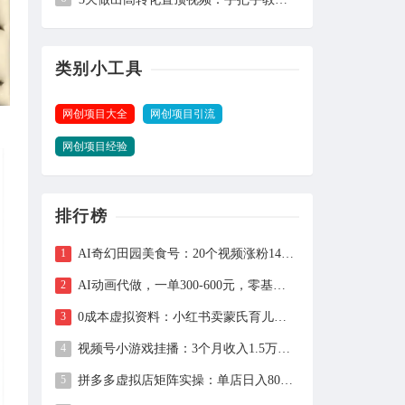
类别小工具
网创项目大全
网创项目引流
网创项目经验
排行榜
AI奇幻田园美食号：20个视频涨粉149万、带货27万件，手把手拆解教程（含工具）
AI动画代做，一单300-600元，零基础用豆包30分钟出片，长期接单渠道公开
0成本虚拟资料：小红书卖蒙氏育儿指南，237天赚11万+（附全流程操作）
视频号小游戏挂播：3个月收入1.5万，新手两天上手，当天见收益
拼多多虚拟店矩阵实操：单店日入800+，全套自动化设置教学