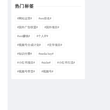
热门标签
#网站运营#
#seo排名#
#国外广告联盟#
#国外项目#
#seo赚钱#
#个人IP#
#视频号分成计划#
#玄学项目#
#知识付费#
#media buy#
#小红书项目#
#niche#
#小红书引流#
#视频号带货#
#视频号#