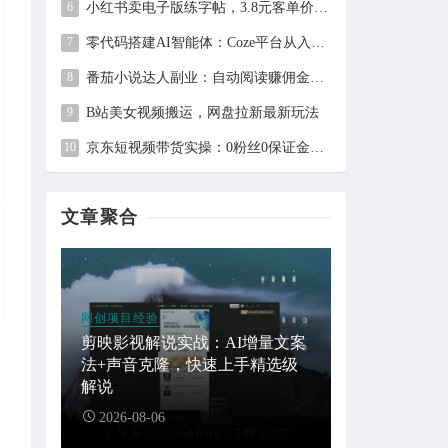
小红书卖电子版练字帖，3.8元客单价，400天卖出1.6万单的全流程拆解
零代码搭建AI智能体：Coze平台从入门到自动化Bot实战全攻略
番茄小说达人副业：自动阅读赚佣金，单日200+，月入6000-15000
B站美女视频搬运，网盘拉新最新玩法
京东短视频带货实操：0粉丝0保证金，2分钟一条视频，新手日赚1千+
文章聚合
网创项目经验
剪映影视解说实战：AI增量文案
法+声音克隆，快速上手精选级
解说
2026-08-06