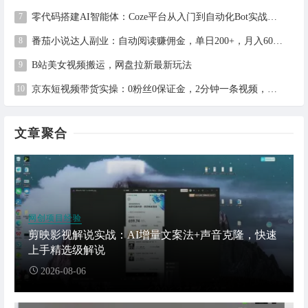
零代码搭建AI智能体：Coze平台从入门到自动化Bot实战全攻略
番茄小说达人副业：自动阅读赚佣金，单日200+，月入6000-15000
B站美女视频搬运，网盘拉新最新玩法
京东短视频带货实操：0粉丝0保证金，2分钟一条视频，新手日赚1千+
文章聚合
网创项目经验
剪映影视解说实战：AI增量文案法+声音克隆，快速
上手精选级解说
2026-08-06