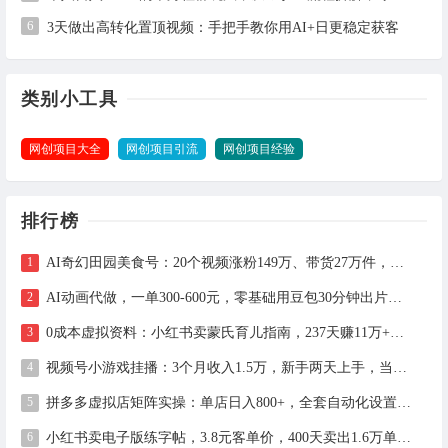
6
3天做出高转化置顶视频：手把手教你用AI+日更稳定获客
类别小工具
网创项目大全
网创项目引流
网创项目经验
排行榜
AI奇幻田园美食号：20个视频涨粉149万、带货27万件，手把手拆解教程（含工具）
AI动画代做，一单300-600元，零基础用豆包30分钟出片，长期接单渠道公开
0成本虚拟资料：小红书卖蒙氏育儿指南，237天赚11万+（附全流程操作）
视频号小游戏挂播：3个月收入1.5万，新手两天上手，当天见收益
拼多多虚拟店矩阵实操：单店日入800+，全套自动化设置教学
小红书卖电子版练字帖，3.8元客单价，400天卖出1.6万单的全流程拆解