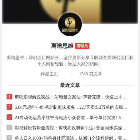
离谱思维
管理员
离谱思维：网创项目网站长，坚持更新分享互联网各类网创项目和
个人网创经验，欢迎大家的访问。
作者主页
|
1566 篇文章
最近文章
1
剪映影视解说实战：AI增量文案法+声音克隆，快速上手精选级解说
2
6.88元起的小红书定制趣味服务，227天卖出2万单的实操拆解
3
AI自动化运营小红书海龟汤小众赛道，单号单月实测1.5w+，多账号矩阵操作全解析
4
影视解说剪辑全流程：剪映高效剪辑手法+音画同步实操指南
5
单人日入1000+的单身社群玩法，从0到1全流程拆解，零基础也能照做