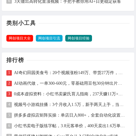
6
3天做出高转化置顶视频：手把手教你用AI+日更稳定获客
类别小工具
网创项目大全
网创项目引流
网创项目经验
排行榜
AI奇幻田园美食号：20个视频涨粉149万、带货27万件，手把手拆解教程（含工具）
AI动画代做，一单300-600元，零基础用豆包30分钟出片，长期接单渠道公开
0成本虚拟资料：小红书卖蒙氏育儿指南，237天赚11万+（附全流程操作）
视频号小游戏挂播：3个月收入1.5万，新手两天上手，当天见收益
拼多多虚拟店矩阵实操：单店日入800+，全套自动化设置教学
小红书卖电子版练字帖，3.8元客单价，400天卖出1.6万单的全流程拆解