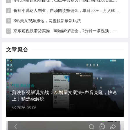
零代码搭建AI智能体：Coze平台从入门到自动化Bot实战全攻略
番茄小说达人副业：自动阅读赚佣金，单日200+，月入6000-15000
B站美女视频搬运，网盘拉新最新玩法
京东短视频带货实操：0粉丝0保证金，2分钟一条视频，新手日赚1千+
文章聚合
网创项目经验
剪映影视解说实战：AI增量文案法+声音克隆，快速
上手精选级解说
2026-08-06