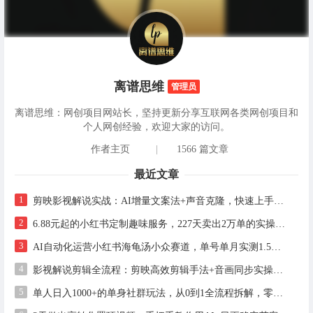
离谱思维
管理员
离谱思维：网创项目网站长，坚持更新分享互联网各类网创项目和
个人网创经验，欢迎大家的访问。
作者主页
|
1566 篇文章
最近文章
1
剪映影视解说实战：AI增量文案法+声音克隆，快速上手精选级解说
2
6.88元起的小红书定制趣味服务，227天卖出2万单的实操拆解
3
AI自动化运营小红书海龟汤小众赛道，单号单月实测1.5w+，多账号矩阵操作全解析
4
影视解说剪辑全流程：剪映高效剪辑手法+音画同步实操指南
5
单人日入1000+的单身社群玩法，从0到1全流程拆解，零基础也能照做