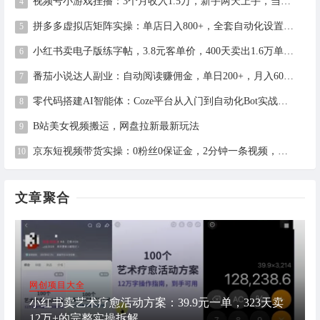
视频号小游戏挂播：3个月收入1.5万，新手两天上手，当天见收益
拼多多虚拟店矩阵实操：单店日入800+，全套自动化设置教学
小红书卖电子版练字帖，3.8元客单价，400天卖出1.6万单的全流程拆解
番茄小说达人副业：自动阅读赚佣金，单日200+，月入6000-15000
零代码搭建AI智能体：Coze平台从入门到自动化Bot实战全攻略
B站美女视频搬运，网盘拉新最新玩法
京东短视频带货实操：0粉丝0保证金，2分钟一条视频，新手日赚1千+
文章聚合
网创项目大全
小红书卖艺术疗愈活动方案：39.9元一单，323天卖
12万+的完整实操拆解