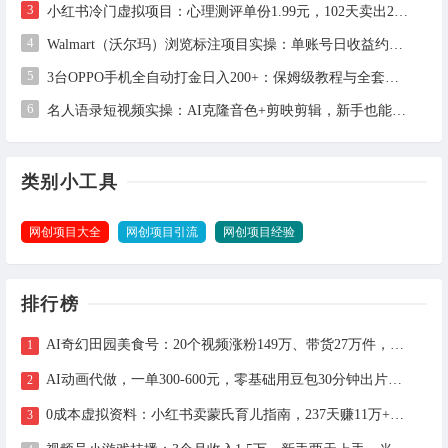
3
小红书冷门虚拟项目：心理测评单份1.99元，102天卖出2.4万份，月入1万+
4
Walmart（沃尔玛）浏览标注项目实操：单账号日收益约3美金，电脑可多开
5
3台OPPO手机全自动打金日入200+：保姆级教程与全套工具详解
6
名人语录短视频实操：AI克隆音色+剪映剪辑，新手也能快速起号
类别小工具
网创项目大全
网创项目引流
网创项目经验
排行榜
AI奇幻田园美食号：20个视频涨粉149万、带货27万件，手把手拆解教程（含工具）
AI动画代做，一单300-600元，零基础用豆包30分钟出片，长期接单渠道公开
0成本虚拟资料：小红书卖蒙氏育儿指南，237天赚11万+（附全流程操作）