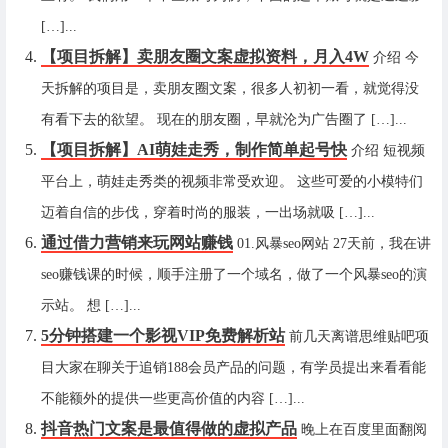
[…]...
【项目拆解】卖朋友圈文案虚拟资料，月入4W
介绍 今
天拆解的项目是，卖朋友圈文案，很多人初初一看，就觉得没
有看下去的欲望。 现在的朋友圈，早就沦为广告圈了 […]...
【项目拆解】AI萌娃走秀，制作简单起号快
介绍 短视频
平台上，萌娃走秀类的视频非常受欢迎。 这些可爱的小模特们
迈着自信的步伐，穿着时尚的服装，一出场就吸 […]...
通过借力营销来玩网站赚钱
01.风暴seo网站 27天前，我在讲
seo赚钱课的时候，顺手注册了一个域名，做了一个风暴seo的演
示站。 想 […]...
5分钟搭建一个影视VIP免费解析站
前几天离谱思维贴吧项
目大家在聊关于追销188会员产品的问题，有学员提出来看看能
不能额外的提供一些更高价值的内容 […]...
抖音热门文案是最值得做的虚拟产品
晚上在百度里面翻阅