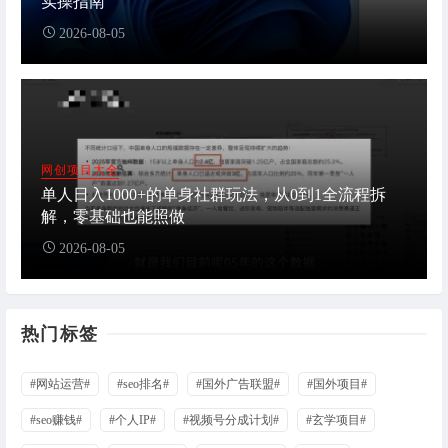
实操指南
2026-08-05
网创项目大全
单人日入1000+的单身社群玩法，从0到1全流程拆
解，零基础也能照做
2026-08-05
热门标签
#网站运营#
#seo排名#
#国外广告联盟#
#国外项目#
#seo赚钱#
#个人IP#
#视频号分成计划#
#玄学项目#