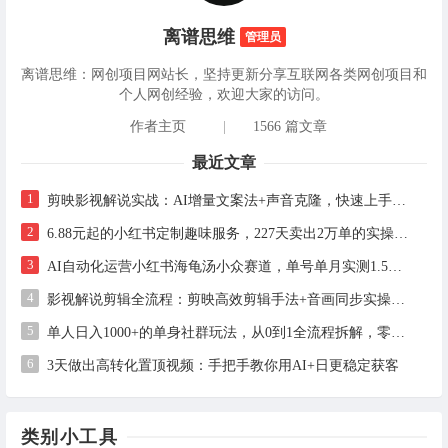
离谱思维
管理员
离谱思维：网创项目网站长，坚持更新分享互联网各类网创项目和
个人网创经验，欢迎大家的访问。
作者主页
|
1566 篇文章
最近文章
1
剪映影视解说实战：AI增量文案法+声音克隆，快速上手精选级解说
2
6.88元起的小红书定制趣味服务，227天卖出2万单的实操拆解
3
AI自动化运营小红书海龟汤小众赛道，单号单月实测1.5w+，多账号矩阵操作全解析
4
影视解说剪辑全流程：剪映高效剪辑手法+音画同步实操指南
5
单人日入1000+的单身社群玩法，从0到1全流程拆解，零基础也能照做
6
3天做出高转化置顶视频：手把手教你用AI+日更稳定获客
类别小工具