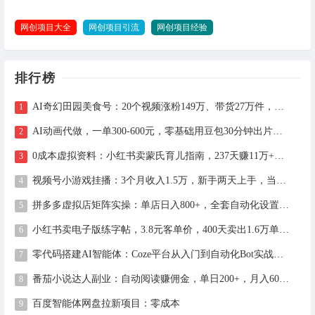
网创项目大全
网创项目引流
网创项目经验
排行榜
AI奇幻田园美食号：20个视频涨粉149万、带货27万件，手把手拆解教程（含工具）
AI动画代做，一单300-600元，零基础用豆包30分钟出片，长期接单渠道公开
0成本虚拟资料：小红书卖蒙氏育儿指南，237天赚11万+（附全流程操作）
视频号小游戏挂播：3个月收入1.5万，新手两天上手，当天见收益
拼多多虚拟店矩阵实操：单店日入800+，全套自动化设置教学
小红书卖电子版练字帖，3.8元客单价，400天卖出1.6万单的全流程拆解
零代码搭建AI智能体：Coze平台从入门到自动化Bot实战全攻略
番茄小说达人副业：自动阅读赚佣金，单日200+，月入6000-15000
百度智能体网盘拉新项目：零成本