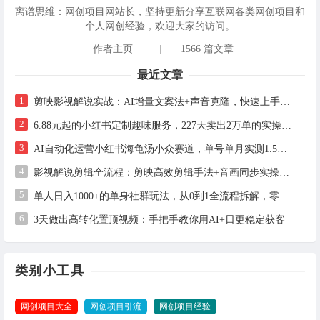
离谱思维：网创项目网站长，坚持更新分享互联网各类网创项目和
个人网创经验，欢迎大家的访问。
作者主页
|
1566 篇文章
最近文章
1
剪映影视解说实战：AI增量文案法+声音克隆，快速上手精选级解说
2
6.88元起的小红书定制趣味服务，227天卖出2万单的实操拆解
3
AI自动化运营小红书海龟汤小众赛道，单号单月实测1.5w+，多账号矩阵操作全解析
4
影视解说剪辑全流程：剪映高效剪辑手法+音画同步实操指南
5
单人日入1000+的单身社群玩法，从0到1全流程拆解，零基础也能照做
6
3天做出高转化置顶视频：手把手教你用AI+日更稳定获客
类别小工具
网创项目大全
网创项目引流
网创项目经验