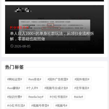
网创项目大全
单人日入1000+的单身社群玩法，从0到1全流程拆
解，零基础也能照做
2026-08-05
热门标签
#网站运营#
#seo排名#
#国外广告联盟#
#国外项目#
#seo赚钱#
#个人IP#
#视频号分成计划#
#玄学项目#
#知识付费#
#media buy#
#小红书项目#
#niche#
#小红书引流#
#视频号带货#
#视频号#