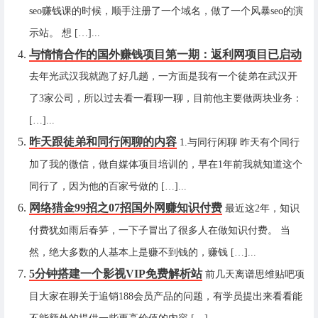
seo赚钱课的时候，顺手注册了一个域名，做了一个风暴seo的演
示站。 想 […]...
与惰惰合作的国外赚钱项目第一期：返利网项目已启动
去年光武汉我就跑了好几趟，一方面是我有一个徒弟在武汉开
了3家公司，所以过去看一看聊一聊，目前他主要做两块业务：
[…]...
昨天跟徒弟和同行闲聊的内容
1.与同行闲聊 昨天有个同行
加了我的微信，做自媒体项目培训的，早在1年前我就知道这个
同行了，因为他的百家号做的 […]...
网络猎金99招之07招国外网赚知识付费
最近这2年，知识
付费犹如雨后春笋，一下子冒出了很多人在做知识付费。 当
然，绝大多数的人基本上是赚不到钱的，赚钱 […]...
5分钟搭建一个影视VIP免费解析站
前几天离谱思维贴吧项
目大家在聊关于追销188会员产品的问题，有学员提出来看看能