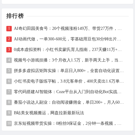
排行榜
AI奇幻田园美食号：20个视频涨粉149万、带货27万件，手把手拆解教程（含工具）
AI动画代做，一单300-600元，零基础用豆包30分钟出片，长期接单渠道公开
0成本虚拟资料：小红书卖蒙氏育儿指南，237天赚11万+（附全流程操作）
视频号小游戏挂播：3个月收入1.5万，新手两天上手，当天见收益
拼多多虚拟店矩阵实操：单店日入800+，全套自动化设置教学
小红书卖电子版练字帖，3.8元客单价，400天卖出1.6万单的全流程拆解
零代码搭建AI智能体：Coze平台从入门到自动化Bot实战全攻略
番茄小说达人副业：自动阅读赚佣金，单日200+，月入6000-15000
B站美女视频搬运，网盘拉新最新玩法
京东短视频带货实操：0粉丝0保证金，2分钟一条视频，新手日赚1千+