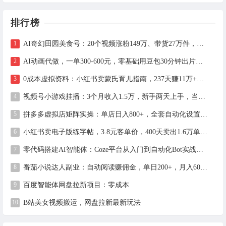
排行榜
AI奇幻田园美食号：20个视频涨粉149万、带货27万件，手把手拆解教程（含工具）
AI动画代做，一单300-600元，零基础用豆包30分钟出片，长期接单渠道公开
0成本虚拟资料：小红书卖蒙氏育儿指南，237天赚11万+（附全流程操作）
视频号小游戏挂播：3个月收入1.5万，新手两天上手，当天见收益
拼多多虚拟店矩阵实操：单店日入800+，全套自动化设置教学
小红书卖电子版练字帖，3.8元客单价，400天卖出1.6万单的全流程拆解
零代码搭建AI智能体：Coze平台从入门到自动化Bot实战全攻略
番茄小说达人副业：自动阅读赚佣金，单日200+，月入6000-15000
百度智能体网盘拉新项目：零成本
B站美女视频搬运，网盘拉新最新玩法