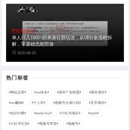
网创项目大全
单人日入1000+的单身社群玩法，从0到1全流程拆
解，零基础也能照做
2026-08-05
热门标签
#网站运营#
#seo排名#
#国外广告联盟#
#国外项目#
#seo赚钱#
#个人IP#
#视频号分成计划#
#玄学项目#
#知识付费#
#media buy#
#小红书项目#
#niche#
#小红书引流#
#视频号带货#
#视频号#