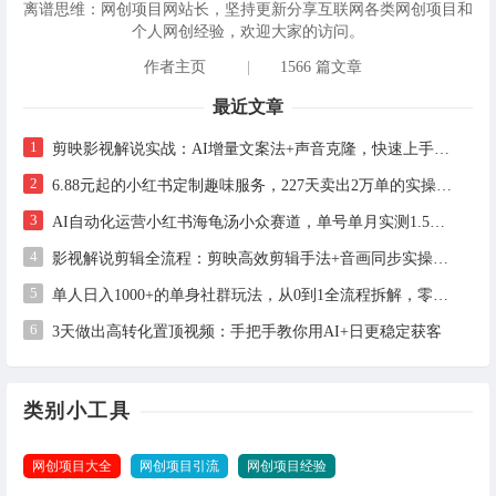
离谱思维：网创项目网站长，坚持更新分享互联网各类网创项目和
个人网创经验，欢迎大家的访问。
作者主页
|
1566 篇文章
最近文章
1
剪映影视解说实战：AI增量文案法+声音克隆，快速上手精选级解说
2
6.88元起的小红书定制趣味服务，227天卖出2万单的实操拆解
3
AI自动化运营小红书海龟汤小众赛道，单号单月实测1.5w+，多账号矩阵操作全解析
4
影视解说剪辑全流程：剪映高效剪辑手法+音画同步实操指南
5
单人日入1000+的单身社群玩法，从0到1全流程拆解，零基础也能照做
6
3天做出高转化置顶视频：手把手教你用AI+日更稳定获客
类别小工具
网创项目大全
网创项目引流
网创项目经验