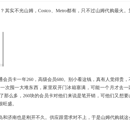
实不光山姆，Costco、Metro都有，只不过山姆代购最火。
会员卡一年260，高级会员680。别小看这钱，真有人觉得贵，
，一次囤一大堆东西，家里双开门冰箱塞满，可能一个月才去一
了那么多，260块的会员卡对他们来说是笔开销，可他们又想要
很旺盛。
岛和济南也是刚开不久。供应跟需求对不上，于是山姆代购就这