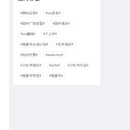
#网站运营#
#seo排名#
#国外广告联盟#
#国外项目#
#seo赚钱#
#个人IP#
#视频号分成计划#
#玄学项目#
#知识付费#
#media buy#
#小红书项目#
#niche#
#小红书引流#
#视频号带货#
#视频号#