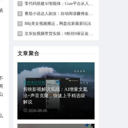
零代码搭建AI智能体：Coze平台从入门到自动化Bot实战全攻略
第
番茄小说达人副业：自动阅读赚佣金，单日200+，月入6000-15000
B站美女视频搬运，网盘拉新最新玩法
京东短视频带货实操：0粉丝0保证金，2分钟一条视频，新手日赚1千+
文章聚合
不
网创项目经验
两
剪映影视解说实战：AI增量文案
山
法+声音克隆，快速上手精选级
解说
2026-08-06
么