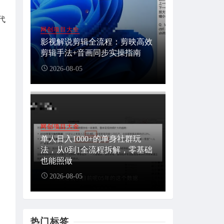
代
网创项目大全
影视解说剪辑全流程：剪映高效
剪辑手法+音画同步实操指南
2026-08-05
网创项目大全
单人日入1000+的单身社群玩
法，从0到1全流程拆解，零基础
也能照做
2026-08-05
热门标签