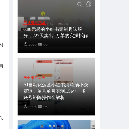
网创项目大全
6.88元起的小红书定制趣味服
。
务，227天卖出2万单的实操拆解
闲
2026-08-06
用
网创项目大全
AI自动化运营小红书海龟汤小众
赛道，单号单月实测1.5w+，多
账号矩阵操作全解析
2026-08-06
一
东