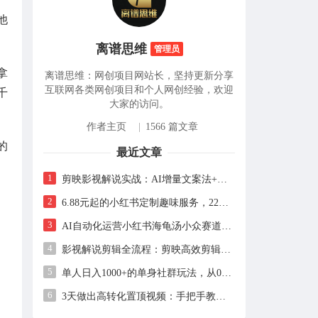
他
离谱思维
管理员
拿
离谱思维：网创项目网站长，坚持更新分享
互联网各类网创项目和个人网创经验，欢迎
千
大家的访问。
作者主页
|
1566 篇文章
的
最近文章
1
剪映影视解说实战：AI增量文案法+声音克隆，快速上手精选级解说
2
6.88元起的小红书定制趣味服务，227天卖出2万单的实操拆解
3
AI自动化运营小红书海龟汤小众赛道，单号单月实测1.5w+，多账号矩阵操作全解析
4
影视解说剪辑全流程：剪映高效剪辑手法+音画同步实操指南
5
单人日入1000+的单身社群玩法，从0到1全流程拆解，零基础也能照做
6
3天做出高转化置顶视频：手把手教你用AI+日更稳定获客