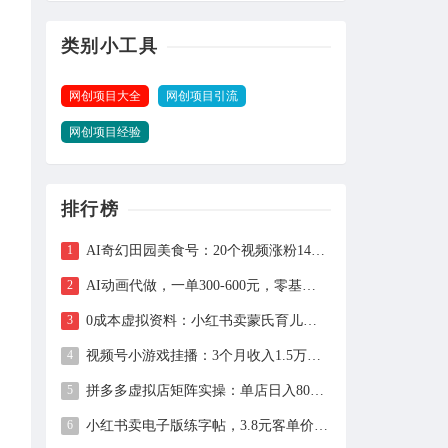
类别小工具
网创项目大全
网创项目引流
网创项目经验
排行榜
AI奇幻田园美食号：20个视频涨粉149万、带货27万件，手把手拆解教程（含工具）
AI动画代做，一单300-600元，零基础用豆包30分钟出片，长期接单渠道公开
0成本虚拟资料：小红书卖蒙氏育儿指南，237天赚11万+（附全流程操作）
视频号小游戏挂播：3个月收入1.5万，新手两天上手，当天见收益
拼多多虚拟店矩阵实操：单店日入800+，全套自动化设置教学
小红书卖电子版练字帖，3.8元客单价，400天卖出1.6万单的全流程拆解