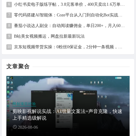
小红书卖电子版练字帖，3.8元客单价，400天卖出1.6万单的全流程拆解
零代码搭建AI智能体：Coze平台从入门到自动化Bot实战全攻略
番茄小说达人副业：自动阅读赚佣金，单日200+，月入6000-15000
B站美女视频搬运，网盘拉新最新玩法
京东短视频带货实操：0粉丝0保证金，2分钟一条视频，新手日赚1千+
文章聚合
网创项目经验
剪映影视解说实战：AI增量文案法+声音克隆，快速
上手精选级解说
2026-08-06