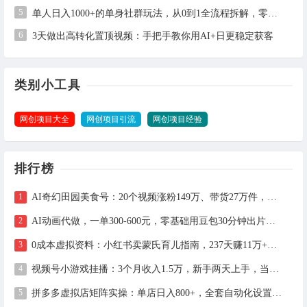
5
单人日入1000+的单身社群玩法，从0到1全流程拆解，零基础也能照做
6
3天做出高转化置顶视频：手把手教你用AI+日更稳定获客
类别小工具
网创项目大全
网创项目引流
网创项目经验
排行榜
AI奇幻田园美食号：20个视频涨粉149万、带货27万件，手把手拆解教程（含工具）
AI动画代做，一单300-600元，零基础用豆包30分钟出片，长期接单渠道公开
0成本虚拟资料：小红书卖蒙氏育儿指南，237天赚11万+（附全流程操作）
视频号小游戏挂播：3个月收入1.5万，新手两天上手，当天见收益
拼多多虚拟店矩阵实操：单店日入800+，全套自动化设置教学