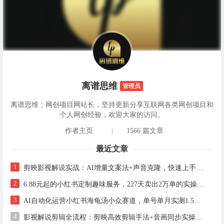
离谱思维
管理员
离谱思维：网创项目网站长，坚持更新分享互联网各类网创项目和
个人网创经验，欢迎大家的访问。
作者主页
|
1566 篇文章
最近文章
1
剪映影视解说实战：AI增量文案法+声音克隆，快速上手精选级解说
2
6.88元起的小红书定制趣味服务，227天卖出2万单的实操拆解
3
AI自动化运营小红书海龟汤小众赛道，单号单月实测1.5w+，多账号矩阵操作全解析
4
影视解说剪辑全流程：剪映高效剪辑手法+音画同步实操指南