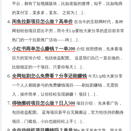
平台，都有了短视频版块，比如老版的微博，知乎，比如电商
的某付宝，某多多，某东。 之前为 […]...
闲鱼拉新项目怎么做？高单价
在当今的互联网时代，各种
网创轻创项目层出不穷，而今天Lip要给大家分享的是目前非常
热门的一个拉新推广活动——闲 […]...
小红书商单怎么赚钱？一单200
介绍 按照惯例，先来看项
目方的宣传介绍，包括收益配图。 这是我们自己一直在做的，
比较稳定的一个项目。只要你每天 […]...
全网短剧怎么免费看？分享还能赚钱
今天Lip给大家分享
一个人人都能参与的免费赚钱项目——刷短剧赚钱，无需投
入，操作简单，让你轻松实现躺赚！ 项目 […]...
得物搬砖项目怎么做？日入500
项目介绍： 先来看广告，
包括收益配图。 蓝海项目新平台无脑搬运，官方给扶持的翻身
项目，门槛低，小白也能轻松上手 […]...
全自动挂机项目赚钱吗？单号30+
昨天发布文章，我大意