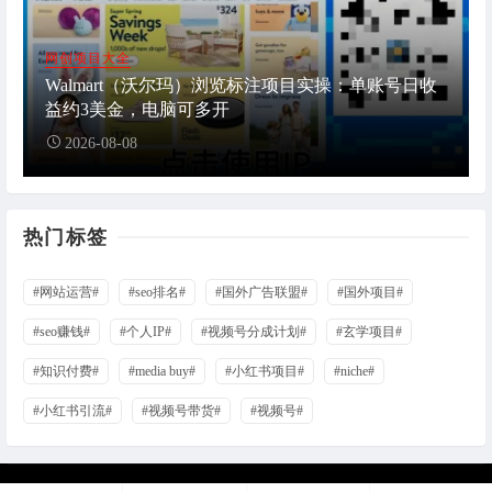
网创项目大全
Walmart（沃尔玛）浏览标注项目实操：单账号日收
益约3美金，电脑可多开
2026-08-08
热门标签
#网站运营#
#seo排名#
#国外广告联盟#
#国外项目#
#seo赚钱#
#个人IP#
#视频号分成计划#
#玄学项目#
#知识付费#
#media buy#
#小红书项目#
#niche#
#小红书引流#
#视频号带货#
#视频号#