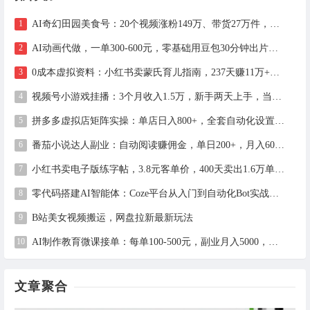
AI奇幻田园美食号：20个视频涨粉149万、带货27万件，手把手拆解教程（含工具）
AI动画代做，一单300-600元，零基础用豆包30分钟出片，长期接单渠道公开
0成本虚拟资料：小红书卖蒙氏育儿指南，237天赚11万+（附全流程操作）
视频号小游戏挂播：3个月收入1.5万，新手两天上手，当天见收益
拼多多虚拟店矩阵实操：单店日入800+，全套自动化设置教学
番茄小说达人副业：自动阅读赚佣金，单日200+，月入6000-15000
小红书卖电子版练字帖，3.8元客单价，400天卖出1.6万单的全流程拆解
零代码搭建AI智能体：Coze平台从入门到自动化Bot实战全攻略
B站美女视频搬运，网盘拉新最新玩法
AI制作教育微课接单：每单100-500元，副业月入5000，全职月入2万（附工具与接单渠道）
文章聚合