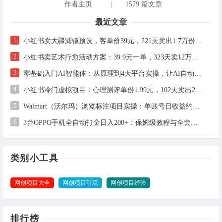
作者主页
|
1579 篇文章
最近文章
1
小红书卖大疆滤镜预设，客单价39元，321天卖出1.7万份：虚拟资料细分赛道全流程拆解
2
小红书卖艺术疗愈活动方案：39.9元一单，323天卖12万+的完整实操拆解
3
零基础入门AI智能体：从原理到4大平台实操，让AI自动干活
4
小红书冷门虚拟项目：心理测评单份1.99元，102天卖出2.4万份，月入1万+
5
Walmart（沃尔玛）浏览标注项目实操：单账号日收益约3美金，电脑可多开
6
3台OPPO手机全自动打金日入200+：保姆级教程与全套工具详解
类别小工具
网创项目大全
网创项目引流
网创项目经验
排行榜