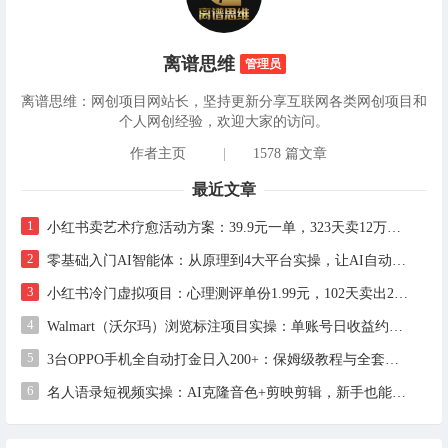
离谱思维
管理员
离谱思维：网创项目网站长，坚持更新分享互联网各类网创项目和
个人网创经验，欢迎大家的访问。
作者主页
|
1578 篇文章
最近文章
1
小红书卖艺术疗愈活动方案：39.9元一单，323天卖12万+的完整实操拆解
2
零基础入门AI智能体：从原理到4大平台实操，让AI自动干活
3
小红书冷门虚拟项目：心理测评单份1.99元，102天卖出2.4万份，月入1万+
4
Walmart（沃尔玛）浏览标注项目实操：单账号日收益约3美金，电脑可多开
5
3台OPPO手机全自动打金日入200+：保姆级教程与全套工具详解
6
名人语录短视频实操：AI克隆音色+剪映剪辑，新手也能快速起号