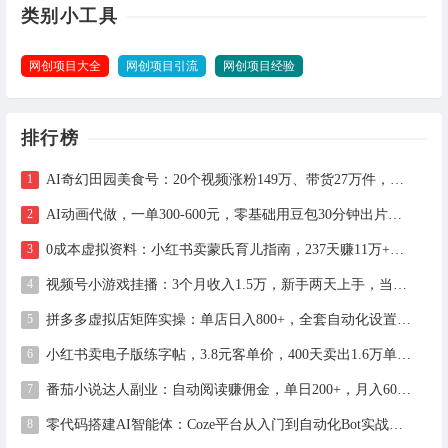
类别小工具
网创项目大全
网创项目引流
网创项目经验
排行榜
AI奇幻田园美食号：20个视频涨粉149万、带货27万件，手把手拆解教程（含工具）
AI动画代做，一单300-600元，零基础用豆包30分钟出片，长期接单渠道公开
0成本虚拟资料：小红书卖蒙氏育儿指南，237天赚11万+（附全流程操作）
视频号小游戏挂播：3个月收入1.5万，新手两天上手，当天见收益
拼多多虚拟店矩阵实操：单店日入800+，全套自动化设置教学
小红书卖电子版练字帖，3.8元客单价，400天卖出1.6万单的全流程拆解
番茄小说达人副业：自动阅读赚佣金，单日200+，月入6000-15000
零代码搭建AI智能体：Coze平台从入门到自动化Bot实战全攻略