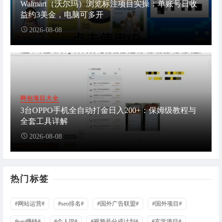
Walmart（沃尔玛）浏览标注项目实操：单账号日收
益约3美金，电脑可多开
2026-08-08
网创项目大全
3台OPPO手机全自动打金日入200+：保姆级教程与
全套工具详解
2026-08-08
热门标签
#网站运营#
#seo排名#
#国外广告联盟#
#国外项目#
#seo赚钱#
#个人IP#
#视频号分成计划#
#玄学项目#