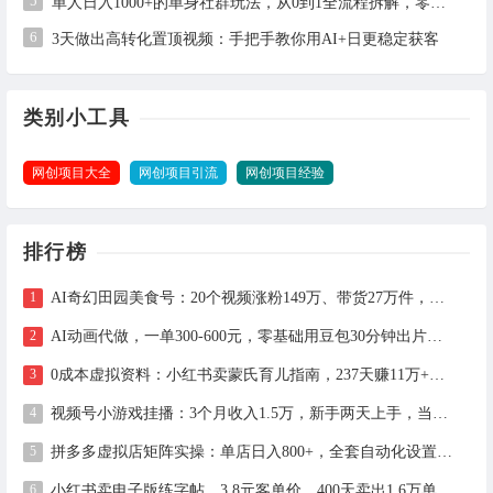
5
单人日入1000+的单身社群玩法，从0到1全流程拆解，零基础也能照做
6
3天做出高转化置顶视频：手把手教你用AI+日更稳定获客
类别小工具
网创项目大全
网创项目引流
网创项目经验
排行榜
AI奇幻田园美食号：20个视频涨粉149万、带货27万件，手把手拆解教程（含工具）
AI动画代做，一单300-600元，零基础用豆包30分钟出片，长期接单渠道公开
0成本虚拟资料：小红书卖蒙氏育儿指南，237天赚11万+（附全流程操作）
视频号小游戏挂播：3个月收入1.5万，新手两天上手，当天见收益
拼多多虚拟店矩阵实操：单店日入800+，全套自动化设置教学
小红书卖电子版练字帖，3.8元客单价，400天卖出1.6万单的全流程拆解