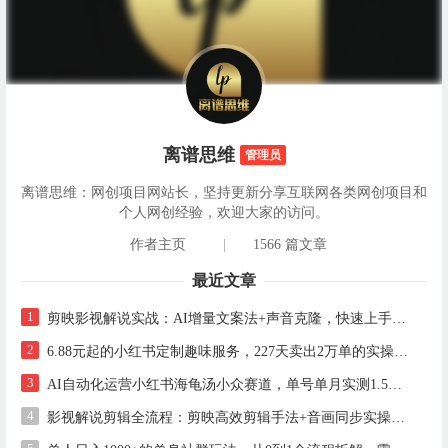
离谱思维
管理员
离谱思维：网创项目网站长，坚持更新分享互联网各类网创项目和
个人网创经验，欢迎大家的访问。
作者主页
|
1566 篇文章
最近文章
1
剪映影视解说实战：AI增量文案法+声音克隆，快速上手精选级解说
2
6.88元起的小红书定制趣味服务，227天卖出2万单的实操拆解
3
AI自动化运营小红书海龟汤小众赛道，单号单月实测1.5w+，多账号矩阵操作全解析
4
影视解说剪辑全流程：剪映高效剪辑手法+音画同步实操指南