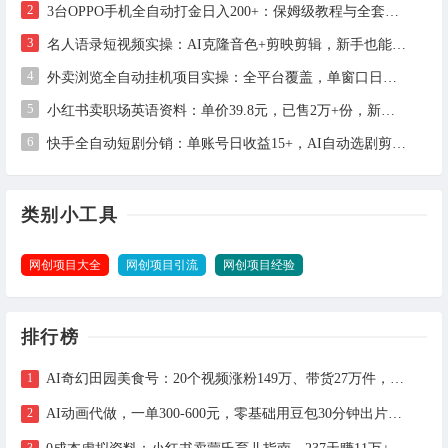
2
3台OPPO手机全自动打金日入200+：保姆级教程与全套工具详解
3
名人语录短视频实操：AI克隆音色+剪映剪辑，新手也能快速起号
4
外卖浏览全自动挂机项目实操：全平台覆盖，单窗口日收益30+，支持批量矩阵多开
5
小红书卖职场英语资料：单价39.8元，已售2万+份，新手虚拟资料项目全拆解
6
快手全自动短剧分销：单账号日收益15+，AI自动选剧剪辑发布，零粉也能做
类别小工具
网创项目大全
网创项目引流
网创项目经验
排行榜
AI奇幻田园美食号：20个视频涨粉149万、带货27万件，手把手拆解教程（含工具）
AI动画代做，一单300-600元，零基础用豆包30分钟出片，长期接单渠道公开