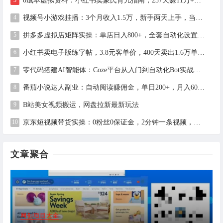
0成本虚拟资料：小红书卖蒙氏育儿指南，237天赚11万+（附全流程操作）
视频号小游戏挂播：3个月收入1.5万，新手两天上手，当天见收益
拼多多虚拟店矩阵实操：单店日入800+，全套自动化设置教学
小红书卖电子版练字帖，3.8元客单价，400天卖出1.6万单的全流程拆解
零代码搭建AI智能体：Coze平台从入门到自动化Bot实战全攻略
番茄小说达人副业：自动阅读赚佣金，单日200+，月入6000-15000
B站美女视频搬运，网盘拉新最新玩法
京东短视频带货实操：0粉丝0保证金，2分钟一条视频，新手日赚1千+
文章聚合
网创项目大全