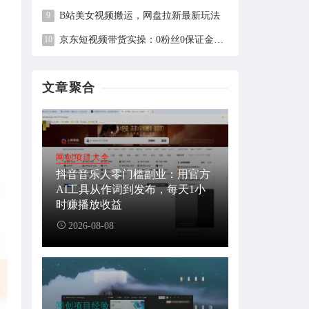
B站美女视频搬运，网盘拉新最新玩法
京东短视频带货实操：0粉丝0保证金，2分钟一条视频，新手日赚1千+
文章聚合
网创项目大全
抖音音乐人零门槛副业：用官方
AI工具从作词到发布，每天1小
时赚播放收益
2026-08-08
网创项目经验