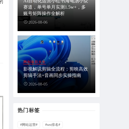
AI自动化运营小红书海龟汤小众
的
赛道，单号单月实测1.5w+，多
账号矩阵操作全解析
2026-08-06
网创项目大全
影视解说剪辑全流程：剪映高效
剪辑手法+音画同步实操指南
2026-08-05
热门标签
#网站运营#
#seo排名#