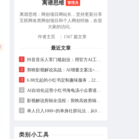
离谱思维
管理员
离谱思维：网创项目网站长，坚持更新分享
互联网各类网创项目和个人网创经验，欢迎
大家的访问。
作者主页
|
1567 篇文章
最近文章
1
抖音音乐人零门槛副业：用官方AI工具从作词到发布，每天1小时赚播放收益
2
剪映影视解说实战：AI增量文案法+声音克隆，快速上手精选级解说
3
6.88元起的小红书定制趣味服务，227天卖出2万单的实操拆解
4
AI自动化运营小红书海龟汤小众赛道，单号单月实测1.5w+，多账号矩阵操作全解析
5
影视解说剪辑全流程：剪映高效剪辑手法+音画同步实操指南
6
单人日入1000+的单身社群玩法，从0到1全流程拆解，零基础也能照做
类别小工具