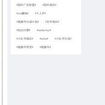
#国外广告联盟#
#国外项目#
#seo赚钱#
#个人IP#
#视频号分成计划#
#玄学项目#
#知识付费#
#media buy#
#小红书项目#
#niche#
#小红书引流#
#视频号带货#
#视频号#