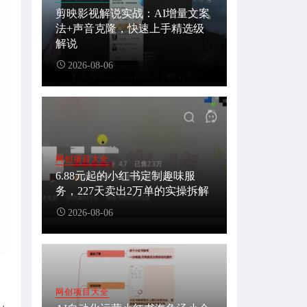
剪映影视解说实战：AI增量文案
法+声音克隆，快速上手精选级
解说
2026-08-06
网创项目大全
6.88元起的小红书定制趣味服
务，227天卖出2万单的实操拆解
2026-08-06
网创项目大全