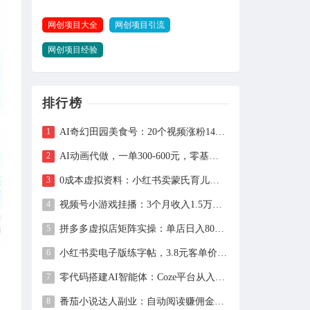
网创项目大全
网创项目引流
网创项目经验
排行榜
AI奇幻田园美食号：20个视频涨粉149万、带货27万件，手把手拆解教程（含工具）
AI动画代做，一单300-600元，零基础用豆包30分钟出片，长期接单渠道公开
0成本虚拟资料：小红书卖蒙氏育儿指南，237天赚11万+（附全流程操作）
视频号小游戏挂播：3个月收入1.5万，新手两天上手，当天见收益
拼多多虚拟店矩阵实操：单店日入800+，全套自动化设置教学
小红书卖电子版练字帖，3.8元客单价，400天卖出1.6万单的全流程拆解
零代码搭建AI智能体：Coze平台从入门到自动化Bot实战全攻略
番茄小说达人副业：自动阅读赚佣金，单日200+，月入6000-15000