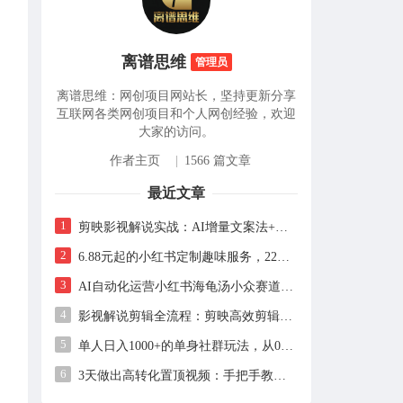
离谱思维
管理员
离谱思维：网创项目网站长，坚持更新分享
互联网各类网创项目和个人网创经验，欢迎
大家的访问。
作者主页
|
1566 篇文章
最近文章
1
剪映影视解说实战：AI增量文案法+声音克隆，快速上手精选级解说
2
6.88元起的小红书定制趣味服务，227天卖出2万单的实操拆解
3
AI自动化运营小红书海龟汤小众赛道，单号单月实测1.5w+，多账号矩阵操作全解析
4
影视解说剪辑全流程：剪映高效剪辑手法+音画同步实操指南
5
单人日入1000+的单身社群玩法，从0到1全流程拆解，零基础也能照做
6
3天做出高转化置顶视频：手把手教你用AI+日更稳定获客