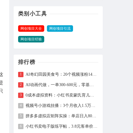
类别小工具
网创项目大全
网创项目引流
网创项目经验
排行榜
这
AI奇幻田园美食号：20个视频涨粉149万、带货27万件，手把手拆解教程（含工具）
是
AI动画代做，一单300-600元，零基础用豆包30分钟出片，长期接单渠道公开
只
0成本虚拟资料：小红书卖蒙氏育儿指南，237天赚11万+（附全流程操作）
视频号小游戏挂播：3个月收入1.5万，新手两天上手，当天见收益
拼多多虚拟店矩阵实操：单店日入800+，全套自动化设置教学
小红书卖电子版练字帖，3.8元客单价，400天卖出1.6万单的全流程拆解