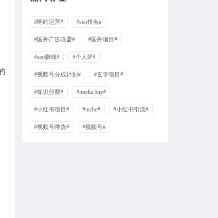
#网站运营#
#seo排名#
#国外广告联盟#
#国外项目#
#seo赚钱#
#个人IP#
的
#视频号分成计划#
#玄学项目#
#知识付费#
#media buy#
#小红书项目#
#niche#
#小红书引流#
#视频号带货#
#视频号#