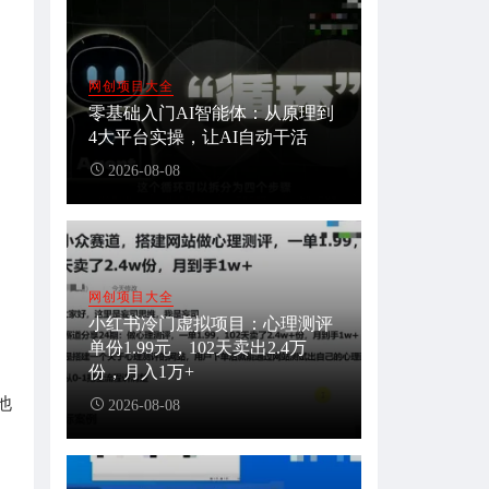
网创项目大全
零基础入门AI智能体：从原理到
4大平台实操，让AI自动干活
2026-08-08
网创项目大全
小红书冷门虚拟项目：心理测评
单份1.99元，102天卖出2.4万
。
份，月入1万+
他
2026-08-08