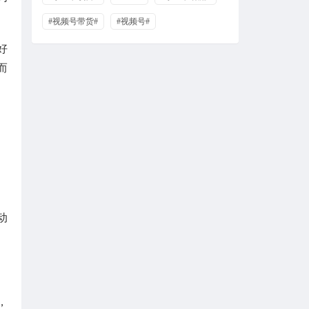
#视频号带货#
#视频号#
好
而
动
，