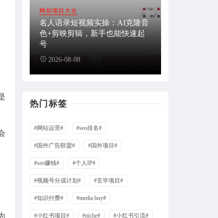
网创项目大全
名人语录短视频实操：AI克隆音
色+剪映剪辑，新手也能快速起
号
2026-08-08
是
热门标签
#网站运营#
#seo排名#
会
#国外广告联盟#
#国外项目#
#seo赚钱#
#个人IP#
#视频号分成计划#
#玄学项目#
#知识付费#
#media buy#
为
#小红书项目#
#niche#
#小红书引流#