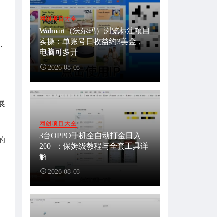
网创项目大全
Walmart（沃尔玛）浏览标注项目
实操：单账号日收益约3美金，
，
电脑可多开
2026-08-08
展
网创项目大全
3台OPPO手机全自动打金日入
的
200+：保姆级教程与全套工具详
解
2026-08-08