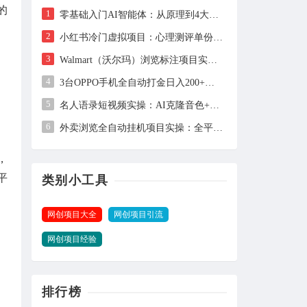
的
1
零基础入门AI智能体：从原理到4大平台实操，让AI自动干活
2
小红书冷门虚拟项目：心理测评单份1.99元，102天卖出2.4万份，月入1万+
3
Walmart（沃尔玛）浏览标注项目实操：单账号日收益约3美金，电脑可多开
4
3台OPPO手机全自动打金日入200+：保姆级教程与全套工具详解
5
名人语录短视频实操：AI克隆音色+剪映剪辑，新手也能快速起号
6
外卖浏览全自动挂机项目实操：全平台覆盖，单窗口日收益30+，支持批量矩阵多开
，
平
类别小工具
网创项目大全
网创项目引流
网创项目经验
排行榜