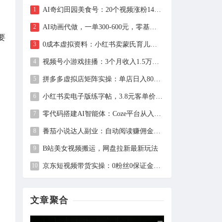
AI奇幻田园美食号：20个视频涨粉149万、带货27万件，手把手拆解教程（含工具）
AI动画代做，一单300-600元，零基础用豆包30分钟出片，长期接单渠道公开
要
0成本虚拟资料：小红书卖蒙氏育儿指南，237天赚11万+（附全流程操作）
视频号小游戏挂播：3个月收入1.5万，新手两天上手，当天见收益
拼多多虚拟店矩阵实操：单店日入800+，全套自动化设置教学
小红书卖电子版练字帖，3.8元客单价，400天卖出1.6万单的全流程拆解
零代码搭建AI智能体：Coze平台从入门到自动化Bot实战全攻略
番茄小说达人副业：自动阅读赚佣金，单日200+，月入6000-15000
B站美女视频搬运，网盘拉新最新玩法
京东短视频带货实操：0粉丝0保证金，2分钟一条视频，新手日赚1千+
文章聚合