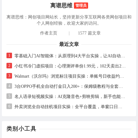
离谱思维
管理员
离谱思维：网创项目网站长，坚持更新分享互联网各类网创项目和
个人网创经验，欢迎大家的访问。
作者主页
|
1577 篇文章
最近文章
1
零基础入门AI智能体：从原理到4大平台实操，让AI自动干活
2
小红书冷门虚拟项目：心理测评单份1.99元，102天卖出2.4万份，月入1万+
3
Walmart（沃尔玛）浏览标注项目实操：单账号日收益约3美金，电脑可多开
4
3台OPPO手机全自动打金日入200+：保姆级教程与全套工具详解
5
名人语录短视频实操：AI克隆音色+剪映剪辑，新手也能快速起号
6
外卖浏览全自动挂机项目实操：全平台覆盖，单窗口日收益30+，支持批量矩阵多开
类别小工具