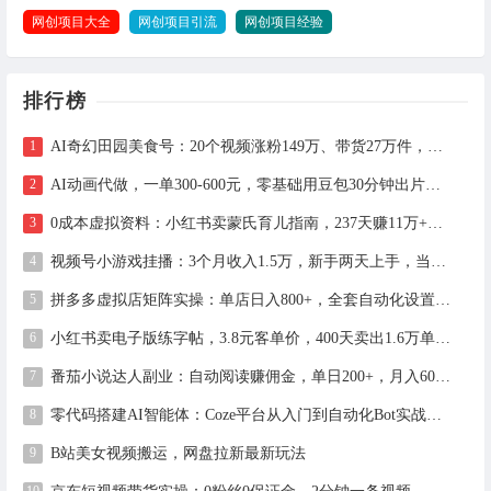
网创项目大全
网创项目引流
网创项目经验
排行榜
AI奇幻田园美食号：20个视频涨粉149万、带货27万件，手把手拆解教程（含工具）
AI动画代做，一单300-600元，零基础用豆包30分钟出片，长期接单渠道公开
0成本虚拟资料：小红书卖蒙氏育儿指南，237天赚11万+（附全流程操作）
视频号小游戏挂播：3个月收入1.5万，新手两天上手，当天见收益
拼多多虚拟店矩阵实操：单店日入800+，全套自动化设置教学
小红书卖电子版练字帖，3.8元客单价，400天卖出1.6万单的全流程拆解
番茄小说达人副业：自动阅读赚佣金，单日200+，月入6000-15000
零代码搭建AI智能体：Coze平台从入门到自动化Bot实战全攻略
B站美女视频搬运，网盘拉新最新玩法