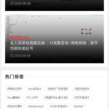
2026-08-08
网创项目大全
名人语录短视频实操：AI克隆音色+剪映剪辑，新手
也能快速起号
2026-08-08
热门标签
#网站运营#
#seo排名#
#国外广告联盟#
#国外项目#
#seo赚钱#
#个人IP#
#视频号分成计划#
#玄学项目#
#知识付费#
#media buy#
#小红书项目#
#niche#