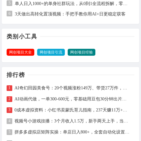
5
单人日入1000+的单身社群玩法，从0到1全流程拆解，零基础也能照做
6
3天做出高转化置顶视频：手把手教你用AI+日更稳定获客
类别小工具
网创项目大全
网创项目引流
网创项目经验
排行榜
AI奇幻田园美食号：20个视频涨粉149万、带货27万件，手把手拆解教程（含工具）
AI动画代做，一单300-600元，零基础用豆包30分钟出片，长期接单渠道公开
0成本虚拟资料：小红书卖蒙氏育儿指南，237天赚11万+（附全流程操作）
视频号小游戏挂播：3个月收入1.5万，新手两天上手，当天见收益
拼多多虚拟店矩阵实操：单店日入800+，全套自动化设置教学