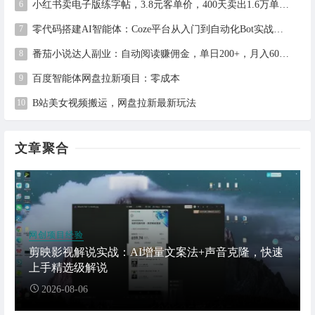
小红书卖电子版练字帖，3.8元客单价，400天卖出1.6万单的全流程拆解
零代码搭建AI智能体：Coze平台从入门到自动化Bot实战全攻略
番茄小说达人副业：自动阅读赚佣金，单日200+，月入6000-15000
百度智能体网盘拉新项目：零成本
B站美女视频搬运，网盘拉新最新玩法
文章聚合
网创项目经验
剪映影视解说实战：AI增量文案法+声音克隆，快速
上手精选级解说
2026-08-06