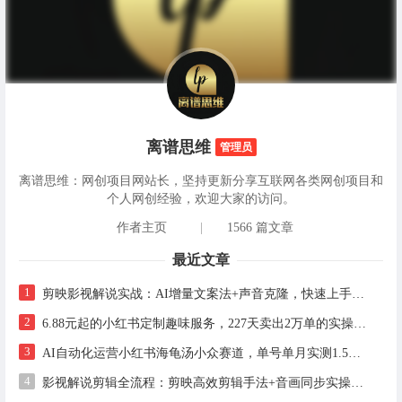
离谱思维
管理员
离谱思维：网创项目网站长，坚持更新分享互联网各类网创项目和
个人网创经验，欢迎大家的访问。
作者主页
|
1566 篇文章
最近文章
1
剪映影视解说实战：AI增量文案法+声音克隆，快速上手精选级解说
2
6.88元起的小红书定制趣味服务，227天卖出2万单的实操拆解
3
AI自动化运营小红书海龟汤小众赛道，单号单月实测1.5w+，多账号矩阵操作全解析
4
影视解说剪辑全流程：剪映高效剪辑手法+音画同步实操指南