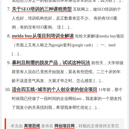
实想想万分之一的创业成功率本身也非常的正常，因为在 […]...
关于SEO培训的三种课程类型
互联网上，做SEO培训的个
人也好，培训机构也好，反正数量肯定不少。 有的有SEO案
例，有的没有SEO案例。 没 […]...
meida buy从项目到培训全解读
先给大家解读media buy项目
（市面上又有人称之为google套利/google cash）： 一、med
[…]...
暴利且刚需的脱发产品，试试这种玩法
前些天，大学班级
群里有人说自己竟然开始脱发，莫名有些恐慌。二三十岁的年
龄不该是意气风发、大展才华之时。怎么感觉 […]...
适合四五线+城市的个人创业者的创业项目
11年前，那个
时候我已经做了一段时间的企业网站seo，我老家的一个朋友托
了我发小的关系找到我，希望我来帮忙优化 […]...
本文由
离谱思维
发布在
网创项目网
，转载此文请保持文章完