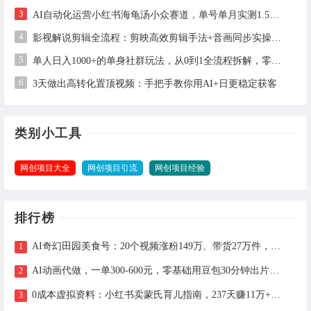
3
AI自动化运营小红书海龟汤小众赛道，单号单月实测1.5w+，多账号矩阵操作全解析
4
影视解说剪辑全流程：剪映高效剪辑手法+音画同步实操指南
5
单人日入1000+的单身社群玩法，从0到1全流程拆解，零基础也能照做
6
3天做出高转化置顶视频：手把手教你用AI+日更稳定获客
类别小工具
网创项目大全
网创项目引流
网创项目经验
排行榜
AI奇幻田园美食号：20个视频涨粉149万、带货27万件，手把手拆解教程（含工具）
AI动画代做，一单300-600元，零基础用豆包30分钟出片，长期接单渠道公开
0成本虚拟资料：小红书卖蒙氏育儿指南，237天赚11万+（附全流程操作）