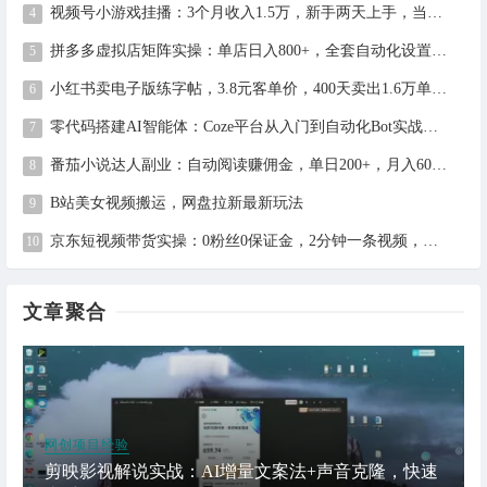
视频号小游戏挂播：3个月收入1.5万，新手两天上手，当天见收益
拼多多虚拟店矩阵实操：单店日入800+，全套自动化设置教学
小红书卖电子版练字帖，3.8元客单价，400天卖出1.6万单的全流程拆解
零代码搭建AI智能体：Coze平台从入门到自动化Bot实战全攻略
番茄小说达人副业：自动阅读赚佣金，单日200+，月入6000-15000
B站美女视频搬运，网盘拉新最新玩法
京东短视频带货实操：0粉丝0保证金，2分钟一条视频，新手日赚1千+
文章聚合
网创项目经验
剪映影视解说实战：AI增量文案法+声音克隆，快速