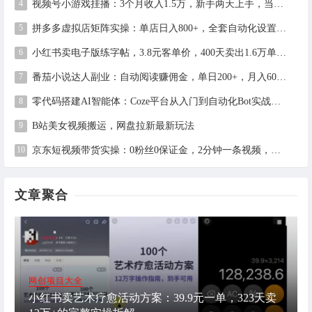
视频号小游戏挂播：3个月收入1.5万，新手两天上手，当天见收益
拼多多虚拟店矩阵实操：单店日入800+，全套自动化设置教学
小红书卖电子版练字帖，3.8元客单价，400天卖出1.6万单的全流程拆解
番茄小说达人副业：自动阅读赚佣金，单日200+，月入6000-15000
零代码搭建AI智能体：Coze平台从入门到自动化Bot实战全攻略
B站美女视频搬运，网盘拉新最新玩法
京东短视频带货实操：0粉丝0保证金，2分钟一条视频，新手日赚1千+
文章聚合
网创项目大全
小红书卖艺术疗愈活动方案：39.9元一单，323天卖