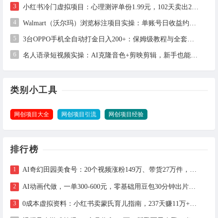
3
小红书冷门虚拟项目：心理测评单份1.99元，102天卖出2.4万份，月入1万+
4
Walmart（沃尔玛）浏览标注项目实操：单账号日收益约3美金，电脑可多开
5
3台OPPO手机全自动打金日入200+：保姆级教程与全套工具详解
6
名人语录短视频实操：AI克隆音色+剪映剪辑，新手也能快速起号
类别小工具
网创项目大全
网创项目引流
网创项目经验
排行榜
AI奇幻田园美食号：20个视频涨粉149万、带货27万件，手把手拆解教程（含工具）
AI动画代做，一单300-600元，零基础用豆包30分钟出片，长期接单渠道公开
0成本虚拟资料：小红书卖蒙氏育儿指南，237天赚11万+（附全流程操作）