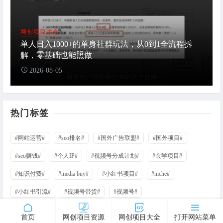
网创项目大全
单人日入1000+的单身社群玩法，从0到1全流程拆
解，零基础也能照做
2026-08-05
热门标签
#网站运营#
#seo排名#
#国外广告联盟#
#国外项目#
#seo赚钱#
#个人IP#
#视频号分成计划#
#玄学项目#
#知识付费#
#media buy#
#小红书项目#
#niche#
#小红书引流#
#视频号带货#
#视频号#
首页
网创项目资源
网创项目大全
打开网站菜单