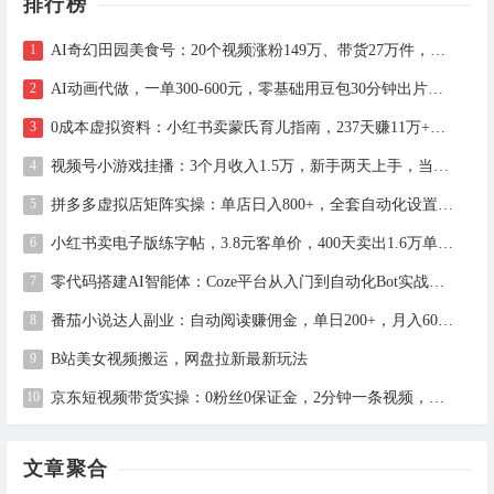
排行榜
AI奇幻田园美食号：20个视频涨粉149万、带货27万件，手把手拆解教程（含工具）
AI动画代做，一单300-600元，零基础用豆包30分钟出片，长期接单渠道公开
0成本虚拟资料：小红书卖蒙氏育儿指南，237天赚11万+（附全流程操作）
视频号小游戏挂播：3个月收入1.5万，新手两天上手，当天见收益
拼多多虚拟店矩阵实操：单店日入800+，全套自动化设置教学
小红书卖电子版练字帖，3.8元客单价，400天卖出1.6万单的全流程拆解
零代码搭建AI智能体：Coze平台从入门到自动化Bot实战全攻略
番茄小说达人副业：自动阅读赚佣金，单日200+，月入6000-15000
B站美女视频搬运，网盘拉新最新玩法
京东短视频带货实操：0粉丝0保证金，2分钟一条视频，新手日赚1千+
文章聚合