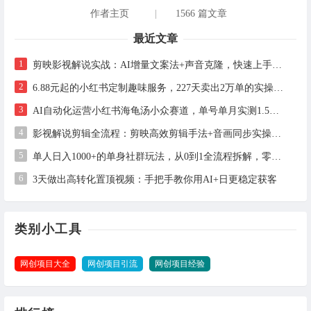
作者主页
|
1566 篇文章
最近文章
1
剪映影视解说实战：AI增量文案法+声音克隆，快速上手精选级解说
2
6.88元起的小红书定制趣味服务，227天卖出2万单的实操拆解
3
AI自动化运营小红书海龟汤小众赛道，单号单月实测1.5w+，多账号矩阵操作全解析
4
影视解说剪辑全流程：剪映高效剪辑手法+音画同步实操指南
5
单人日入1000+的单身社群玩法，从0到1全流程拆解，零基础也能照做
6
3天做出高转化置顶视频：手把手教你用AI+日更稳定获客
类别小工具
网创项目大全
网创项目引流
网创项目经验