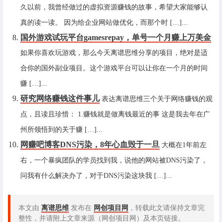
久以前，我曾经做过的虚拟资源赚钱的故事，希望大家能够认
真的读一读。 因为给企业网站做优化，而那个时 […]...
国外游戏试玩平台gamesrepay，单号一个月赚上万美金
如果你喜欢玩游戏，那么今天离谱思维分享的项目，绝对是适
合你的国外副业项目。这个游戏平台可以让你在一个月的时间
赚 […]...
研究网络赚钱这件事儿
表达离谱思维三个关于网络赚钱的观
点，且读且珍惜： 1.赚钱就是做离钱最近的事 这是我去年在广
州所领悟到的关于赚 […]...
网赚吧博客DNS污染，8年心血毁于一旦
大概在1年前左
右，一个暴疯团队的学员找到我，说他的网站被DNS污染了，
问我有什么解决办了，对于DNS污染这块我 […]...
本文由
离谱思维
发布在
网创项目网
，转载此文请保持文章完
整性，并请附上文章来源（网创项目网）及本页链接。