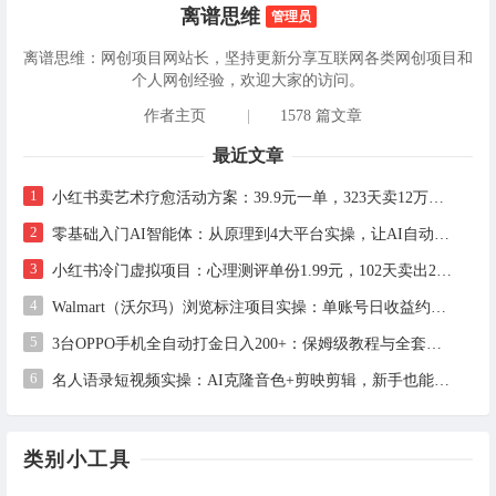
离谱思维
管理员
离谱思维：网创项目网站长，坚持更新分享互联网各类网创项目和
个人网创经验，欢迎大家的访问。
作者主页
|
1578 篇文章
最近文章
1
小红书卖艺术疗愈活动方案：39.9元一单，323天卖12万+的完整实操拆解
2
零基础入门AI智能体：从原理到4大平台实操，让AI自动干活
3
小红书冷门虚拟项目：心理测评单份1.99元，102天卖出2.4万份，月入1万+
4
Walmart（沃尔玛）浏览标注项目实操：单账号日收益约3美金，电脑可多开
5
3台OPPO手机全自动打金日入200+：保姆级教程与全套工具详解
6
名人语录短视频实操：AI克隆音色+剪映剪辑，新手也能快速起号
类别小工具