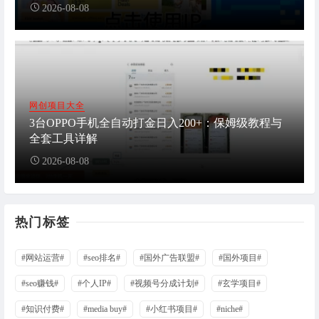
2026-08-08
网创项目大全
3台OPPO手机全自动打金日入200+：保姆级教程与
全套工具详解
2026-08-08
热门标签
#网站运营#
#seo排名#
#国外广告联盟#
#国外项目#
#seo赚钱#
#个人IP#
#视频号分成计划#
#玄学项目#
#知识付费#
#media buy#
#小红书项目#
#niche#