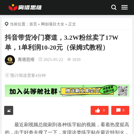
当前位置：
首页
»
网创项目大全
» 正文
抖音带货冷门赛道，3.2W粉丝卖了17W
单，1单利润10-20元（保姆式教程）
离谱思维
2025-05-22
1839
预计阅读需要4分钟
0
0
最近刷视频总能刷到各种练字贴的视频，看着热度挺高
的，出于好奇去搜了一下，发现这类练字贴在最近特别火，