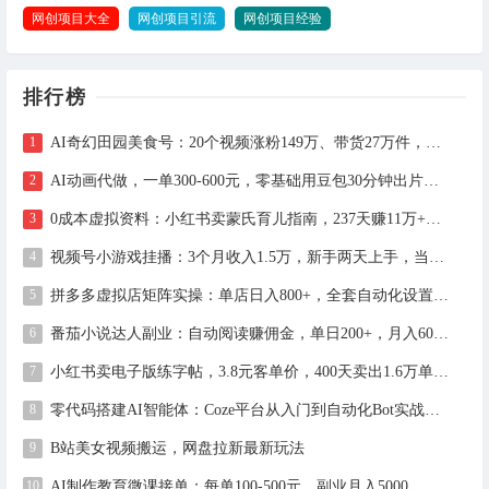
网创项目大全
网创项目引流
网创项目经验
排行榜
AI奇幻田园美食号：20个视频涨粉149万、带货27万件，手把手拆解教程（含工具）
AI动画代做，一单300-600元，零基础用豆包30分钟出片，长期接单渠道公开
0成本虚拟资料：小红书卖蒙氏育儿指南，237天赚11万+（附全流程操作）
视频号小游戏挂播：3个月收入1.5万，新手两天上手，当天见收益
拼多多虚拟店矩阵实操：单店日入800+，全套自动化设置教学
番茄小说达人副业：自动阅读赚佣金，单日200+，月入6000-15000
小红书卖电子版练字帖，3.8元客单价，400天卖出1.6万单的全流程拆解
零代码搭建AI智能体：Coze平台从入门到自动化Bot实战全攻略
B站美女视频搬运，网盘拉新最新玩法
AI制作教育微课接单：每单100-500元，副业月入5000，全职月入2万（附工具与接单渠道）