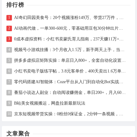
排行榜
AI奇幻田园美食号：20个视频涨粉149万、带货27万件，手把手拆解教程（含工具）
AI动画代做，一单300-600元，零基础用豆包30分钟出片，长期接单渠道公开
0成本虚拟资料：小红书卖蒙氏育儿指南，237天赚11万+（附全流程操作）
视频号小游戏挂播：3个月收入1.5万，新手两天上手，当天见收益
拼多多虚拟店矩阵实操：单店日入800+，全套自动化设置教学
小红书卖电子版练字帖，3.8元客单价，400天卖出1.6万单的全流程拆解
零代码搭建AI智能体：Coze平台从入门到自动化Bot实战全攻略
番茄小说达人副业：自动阅读赚佣金，单日200+，月入6000-15000
B站美女视频搬运，网盘拉新最新玩法
京东短视频带货实操：0粉丝0保证金，2分钟一条视频，新手日赚1千+
文章聚合