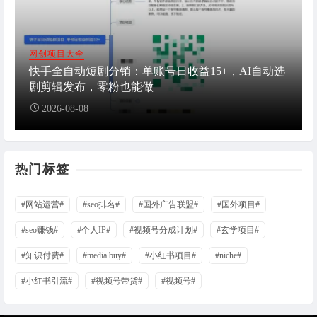
网创项目大全
快手全自动短剧分销：单账号日收益15+，AI自动选
剧剪辑发布，零粉也能做
2026-08-08
热门标签
#网站运营#
#seo排名#
#国外广告联盟#
#国外项目#
#seo赚钱#
#个人IP#
#视频号分成计划#
#玄学项目#
#知识付费#
#media buy#
#小红书项目#
#niche#
#小红书引流#
#视频号带货#
#视频号#