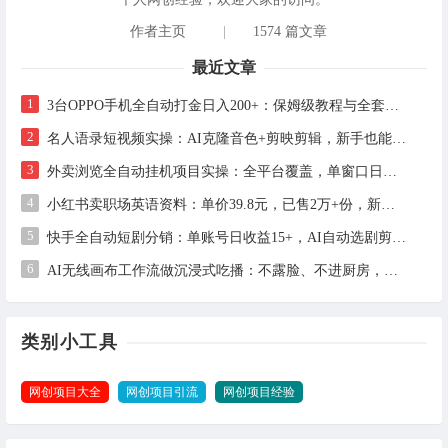
作者主页
|
1574 篇文章
最近文章
1
3台OPPO手机全自动打金日入200+：保姆级教程与全套工具详解
2
名人语录短视频实操：AI克隆音色+剪映剪辑，新手也能快速起号
3
外卖浏览全自动挂机项目实操：全平台覆盖，单窗口日收益30+，支持批量矩阵多开
4
小红书卖职场英语资料：单价39.8元，已售2万+份，新手虚拟资料项目全拆解
5
快手全自动短剧分销：单账号日收益15+，AI自动选剧剪辑发布，零粉也能做
6
AI无线画布工作流做沉浸式吃播：不露脸、不进厨房，上传2张图+1句话即可3步出片
类别小工具
网创项目大全
网创项目引流
网创项目经验