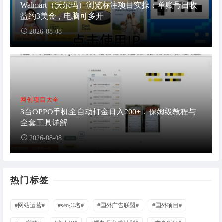
Walmart（沃尔玛）浏览标注项目实操：单账号日收
益约3美金，电脑可多开
2026-08-08
网创项目大全
3台OPPO手机全自动打金日入200+：保姆级教程与
全套工具详解
2026-08-08
热门标签
#网站运营#
#seo排名#
#国外广告联盟#
#国外项目#