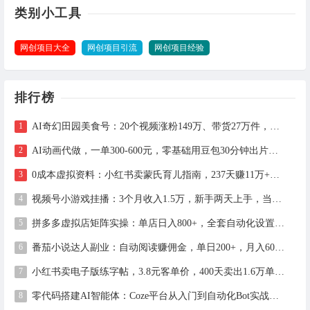
类别小工具
网创项目大全
网创项目引流
网创项目经验
排行榜
AI奇幻田园美食号：20个视频涨粉149万、带货27万件，手把手拆解教程（含工具）
AI动画代做，一单300-600元，零基础用豆包30分钟出片，长期接单渠道公开
0成本虚拟资料：小红书卖蒙氏育儿指南，237天赚11万+（附全流程操作）
视频号小游戏挂播：3个月收入1.5万，新手两天上手，当天见收益
拼多多虚拟店矩阵实操：单店日入800+，全套自动化设置教学
番茄小说达人副业：自动阅读赚佣金，单日200+，月入6000-15000
小红书卖电子版练字帖，3.8元客单价，400天卖出1.6万单的全流程拆解
零代码搭建AI智能体：Coze平台从入门到自动化Bot实战全攻略